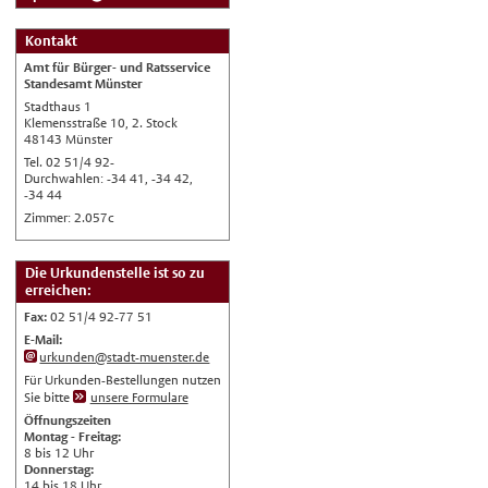
Deutsch
Kontakt
Nederlands
Amt für Bürger- und Ratsservice
English
Standesamt Münster
Stadthaus 1
Українська
Klemensstraße 10, 2. Stock
48143 Münster
Türkçe
Tel. 02 51/4 92-
اللغة العربية
Durchwahlen: -34 41, -34 42,
-34 44
Français
Zimmer: 2.057c
Español
Die Urkundenstelle ist so zu
Polski
erreichen:
Русский
Fax:
02 51/4 92-77 51
中文
E-Mail:
urkunden@stadt-muenster.de
Automatische Übersetzung, ohne
Gewähr auf Richtigkeit.
Für Urkunden-Bestellungen nutzen
Sie bitte
unsere Formulare
Öffnungszeiten
Montag - Freitag:
8 bis 12 Uhr
Donnerstag:
14 bis 18 Uhr