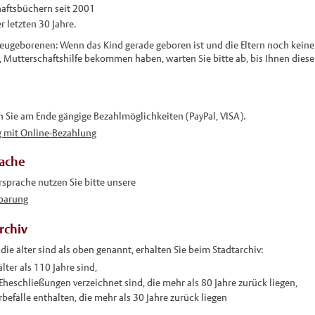
aftsbüchern seit 2001
 letzten 30 Jahre.
Neugeborenen: Wenn das Kind gerade geboren ist und die Eltern noch kein
d, Mutterschaftshilfe bekommen haben, warten Sie bitte ab, bis Ihnen dies
 Sie am Ende gängige Bezahlmöglichkeiten (PayPal, VISA).
 mit Online-Bezahlung
rache
rsprache nutzen Sie bitte unsere
barung
rchiv
e älter sind als oben genannt, erhalten Sie beim Stadtarchiv:
lter als 110 Jahre sind,
 Eheschließungen verzeichnet sind, die mehr als 80 Jahre zurück liegen,
rbefälle enthalten, die mehr als 30 Jahre zurück liegen