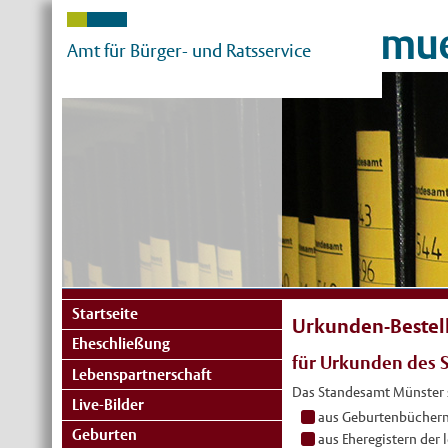
mue
Amt für Bürger- und Ratsservice
Startseite
Urkunden-Bestell
Eheschließung
für Urkunden des 
Lebenspartnerschaft
Das Standesamt Münster s
Live-Bilder
aus Geburtenbüchern 
Geburten
aus Eheregistern der 