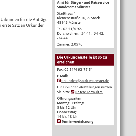
Amt für Bürger- und Ratsservice
Standesamt Münster
English
Stadthaus 1
Українська
Klemensstraße 10, 2. Stock
e Urkunden für die Anträge
48143 Münster
Türkçe
er erste Satz an Urkunden
Tel. 02 51/4 92-
Durchwahlen: -34 41, -34 42,
اللغة العربية
-34 44
Français
Zimmer: 2.057c
Español
Die Urkundenstelle ist so zu
Polski
erreichen:
Русский
Fax:
02 51/4 92-77 51
E-Mail:
中文
urkunden@stadt-muenster.de
Automatische Übersetzung, ohne
Für Urkunden-Bestellungen nutzen
Gewähr auf Richtigkeit.
Sie bitte
unsere Formulare
Öffnungszeiten
Montag - Freitag:
8 bis 12 Uhr
Donnerstag:
14 bis 18 Uhr
Terminvereinbarung