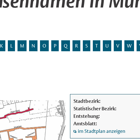
aßennamen in Mün
K
L
M
N
O
P
Q
R
S
T
U
V
W
Stadtbezirk:
Statistischer Bezirk:
Entstehung:
Amtsblatt:
im Stadtplan anzeigen