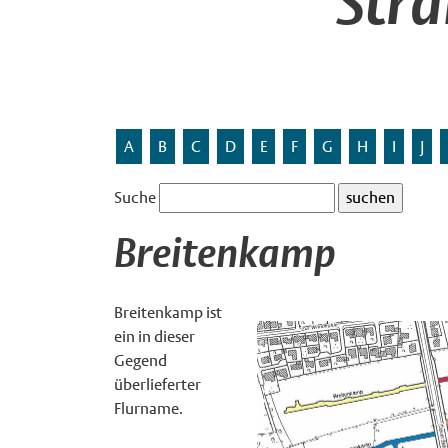
Str
A
B
C
D
E
F
G
H
I
J
Suche
Breitenkamp
Breitenkamp ist
ein in dieser
Gegend
überlieferter
Flurname.