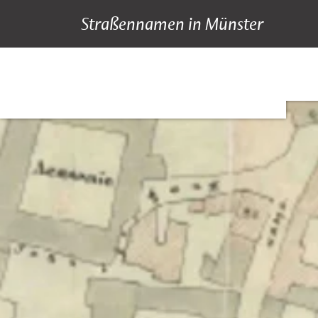
Straßennamen in Münster
A bis Z
Suche
Hauptnavigation
Inhalt