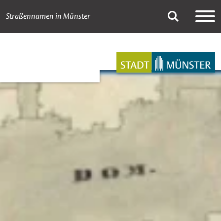
Straßennamen in Münster
A bis Z
Suche
Hauptnavigation
Inhalt