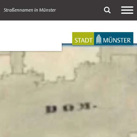
Straßennamen in Münster
A bis Z
Suche
Hauptnavigation
Inhalt