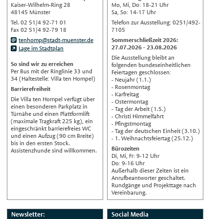
English
Kaiser-Wilhelm-Ring 28
Mo, Mi, Do: 18-21 Uhr
48145 Münster
Sa, So: 14-17 Uhr
Українська
Tel. 02 51/4 92-71 01
Telefon zur Ausstellung: 0251/492-
Fax 02 51/4 92-79 18
7105
Türkçe
tenhomp@stadt-muenster.de
Sommerschließzeit 2026:
اللغة العربية
27.07.2026 - 23.08.2026
Lage im Stadtplan
Die Ausstellung bleibt an
Français
So sind wir zu erreichen
folgenden bundeseinheitlichen
Per Bus mit der Ringlinie 33 und
Feiertagen geschlossen:
Español
34 (Haltestelle: Villa ten Hompel)
- Neujahr (1.1.)
- Rosenmontag
Barrierefreiheit
Polski
- Karfreitag
Die Villa ten Hompel verfügt über
- Ostermontag
Русский
einen besonderen Parkplatz in
- Tag der Arbeit (1.5.)
Türnähe und einen Plattformlift
- Christi Himmelfahrt
中文
(maximale Tragkraft 225 kg), ein
- Pfingstmontag
eingeschränkt barrierefreies WC
Automatische Übersetzung, ohne
- Tag der deutschen Einheit (3.10.)
und einen Aufzug (90 cm Breite)
Gewähr auf Richtigkeit.
- 1. Weihnachtsfeiertag (25.12.)
bis in den ersten Stock.
Bürozeiten
Assistenzhunde sind willkommen.
Di, Mi, Fr: 9-12 Uhr
Do: 9-16 Uhr
Außerhalb dieser Zeiten ist ein
Anrufbeantworter geschaltet.
Rundgänge und Projekttage nach
Vereinbarung.
Newsletter:
Social Media