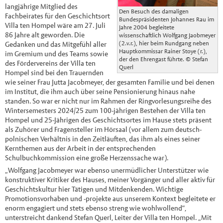
langjährige Mitglied des
Den Besuch des damaligen
Fachbeirates für den Geschichtsort
Bundespräsidenten Johannes Rau im
Villa ten Hompel wäre am 27. Juli
Jahre 2004 begleitete
86 Jahre alt geworden. Die
wissenschaftlich Wolfgang Jaobmeyer
(2.v.r.), hier beim Rundgang neben
Gedanken und das Mitgefühl aller
Hauptkommissar Rainer Stoye (r.),
im Gremium und des Teams sowie
der den Ehrengast führte.
© Stefan
des Fördervereins der Villa ten
Querl
Hompel sind bei den Trauernden
wie seiner Frau Jutta Jacobmeyer, der gesamten Familie und bei denen
im Institut, die ihm auch über seine Pensionierung hinaus nahe
standen. So war er nicht nur im Rahmen der Ringvorlesungsreihe des
Wintersemesters 2024/25 zum 100-jährigen Bestehen der Villa ten
Hompel und 25-Jährigen des Geschichtsortes im Hause stets präsent
als Zuhörer und Fragensteller im Hörsaal (vor allem zum deutsch-
polnischen Verhältnis in den Zeitläuften, das ihm als eines seiner
Kernthemen aus der Arbeit in der entsprechenden
Schulbuchkommission eine große Herzenssache war).
„Wolfgang Jacobmeyer war ebenso unermüdlicher Unterstützer wie
konstruktiver Kritiker des Hauses, meiner Vorgänger und aller aktiv für
Geschichtskultur hier Tätigen und Mitdenkenden. Wichtige
Promotionsvorhaben und -projekte aus unserem Kontext begleitete er
enorm engagiert und stets ebenso streng wie wohlwollend“,
unterstreicht dankend Stefan Querl, Leiter der Villa ten Hompel. „Mit