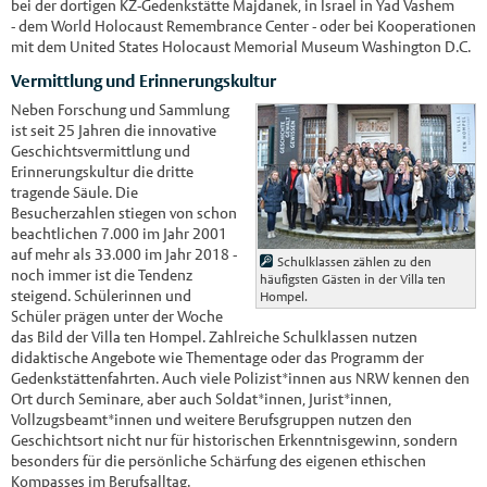
bei der dortigen KZ-Gedenkstätte Majdanek, in Israel in Yad Vashem
- dem World Holocaust Remembrance Center - oder bei Kooperationen
mit dem United States Holocaust Memorial Museum Washington D.C.
Vermittlung und Erinnerungskultur
Neben Forschung und Sammlung
ist seit 25 Jahren die innovative
Geschichtsvermittlung und
Erinnerungskultur die dritte
tragende Säule. Die
Besucherzahlen stiegen von schon
beachtlichen 7.000 im Jahr 2001
auf mehr als 33.000 im Jahr 2018 -
Schulklassen zählen zu den
noch immer ist die Tendenz
häufigsten Gästen in der Villa ten
steigend. Schülerinnen und
Hompel.
Schüler prägen unter der Woche
das Bild der Villa ten Hompel. Zahlreiche Schulklassen nutzen
didaktische Angebote wie Thementage oder das Programm der
Gedenkstättenfahrten. Auch viele Polizist*innen aus NRW kennen den
Ort durch Seminare, aber auch Soldat*innen, Jurist*innen,
Vollzugsbeamt*innen und weitere Berufsgruppen nutzen den
Geschichtsort nicht nur für historischen Erkenntnisgewinn, sondern
besonders für die persönliche Schärfung des eigenen ethischen
Kompasses im Berufsalltag.