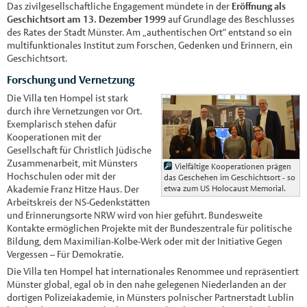
Das zivilgesellschaftliche Engagement mündete in der
Eröffnung als
Geschichtsort am 13. Dezember 1999
auf Grundlage des Beschlusses
des Rates der Stadt Münster. Am „authentischen Ort“ entstand so ein
multifunktionales Institut zum Forschen, Gedenken und Erinnern, ein
Geschichtsort.
Forschung und Vernetzung
Die Villa ten Hompel ist stark
durch ihre Vernetzungen vor Ort.
Exemplarisch stehen dafür
Kooperationen mit der
Gesellschaft für Christlich Jüdische
Zusammenarbeit, mit Münsters
Vielfältige Kooperationen prägen
Hochschulen oder mit der
das Geschehen im Geschichtsort - so
etwa zum US Holocaust Memorial.
Akademie Franz Hitze Haus. Der
Arbeitskreis der NS-Gedenkstätten
und Erinnerungsorte NRW wird von hier geführt. Bundesweite
Kontakte ermöglichen Projekte mit der Bundeszentrale für politische
Bildung, dem Maximilian-Kolbe-Werk oder mit der Initiative Gegen
Vergessen – Für Demokratie.
Die Villa ten Hompel hat internationales Renommee und repräsentiert
Münster global, egal ob in den nahe gelegenen Niederlanden an der
dortigen Polizeiakademie, in Münsters polnischer Partnerstadt Lublin