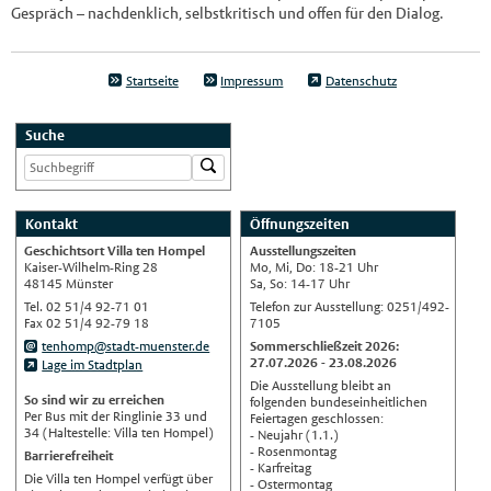
Gespräch – nachdenklich, selbstkritisch und offen für den Dialog.
Startseite
Impressum
Datenschutz
Suche
Kontakt
Öffnungszeiten
Geschichtsort Villa ten Hompel
Ausstellungszeiten
Kaiser-Wilhelm-Ring 28
Mo, Mi, Do: 18-21 Uhr
48145 Münster
Sa, So: 14-17 Uhr
Tel. 02 51/4 92-71 01
Telefon zur Ausstellung: 0251/492-
Fax 02 51/4 92-79 18
7105
tenhomp@stadt-muenster.de
Sommerschließzeit 2026:
27.07.2026 - 23.08.2026
Lage im Stadtplan
Die Ausstellung bleibt an
So sind wir zu erreichen
folgenden bundeseinheitlichen
Per Bus mit der Ringlinie 33 und
Feiertagen geschlossen:
34 (Haltestelle: Villa ten Hompel)
- Neujahr (1.1.)
- Rosenmontag
Barrierefreiheit
- Karfreitag
Die Villa ten Hompel verfügt über
- Ostermontag