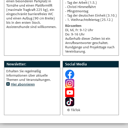
einen besonderen Parkplatz in
- Tag der Arbeit (1.5.)
Türnähe und einen Plattformlift
- Christi Himmelfahrt
(maximale Tragkraft 225 kg), ein
- Pfingstmontag
eingeschränkt barrierefreies WC
- Tag der deutschen Einheit (3.10.)
und einen Aufzug (90 cm Breite)
- 1. Weihnachtsfeiertag (25.12.)
bis in den ersten Stock.
Bürozeiten
Assistenzhunde sind willkommen.
Di, Mi, Fr: 9-12 Uhr
Do: 9-16 Uhr
Außerhalb dieser Zeiten ist ein
Anrufbeantworter geschaltet.
Rundgänge und Projekttage nach
Vereinbarung.
Newsletter:
Social Media
Erhalten Sie regelmäßig
Informationen über aktuelle
Themen und Veranstaltungen.
Hier abonnieren
© TikTok