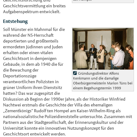
Geschichtsvermittlung ein breites
Aufgabenspektrum entwickelt.
Entstehung
Soll Münster ein Mahnmal für die
während der NS-Herrschaft
deportierten und größtenteils
ermordeten Jüdinnen und Juden
erhalten oder einen vitalen
Geschichtsort in demjenigen
Gebäude, in dem ab 1940 die für
die Bewachung der
Gründungsdirektor Alfons
Deportationszüge
Kenkmann und die damalige
verantwortlichen Polizisten in
Oberbürgermeisterin Marion Tüns bei
grüner Uniform ihren Dienstsitz
einem Begehungstermin 1999
hatten? Das war zugespitzt die
Diskussion ab Beginn der 1990er Jahre, als der Historiker Winfried
Nachtwei erstmals die Geschichte der Villa des ehemaligen
„Zementkönigs“ Rudolf ten Hompel am Kaiser-Wilhelm-Ring als
nationalsozialistische Polizeidienststelle untersuchte. Zusammen mit
Partnern aus der Stadtgesellschaft, der Erinnerungskultur und der
Universität konnte ein innovatives Nutzungskonzept für den
Geschichtsort entwickelt werden.