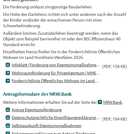
Die Förderung umfasst zinsgünstige Baudarlehen.
Die Höhe des Darlehens richtet sich unter anderem nach der Anzahl
der Kinder und/oder der erwachsenen Person mit einer
Schwerbehinderung.
Außerdem können Zusatzdarlehen beantragt werden, wenn das
Objekt zum Beispiel barrierefrei ist oder den BEG Effizienzhaus 40
Standard erreicht.
Einzelheiten hierzu finden Sie in der Förderrichtlinie Öffentliches
Wohnen im Land Nordrhein-Westfalen 2026.
Infoblatt (Förderung von Eigentumsmaßnahmen mit Baudarlehen des Landes NRW in Münster)
(PDF; 158 KB)
Wohnraumförderung für Privateigentum | MHKBD.NRW
Förderrichtlinie Öffentliches Wohnen im Land Nordrhein-Westfalen 2026
Antragsformulare der NRW.Bank
Weitere Informationen erhalten Sie auf der Seite der
NRW.Bank
.
Antrag Eigentumsförderung
Datenschutzrechtliche Einwilligungserklärung (WohnWeb)
(PDF; 194 KB)
Selbstauskunft Eigentumsmaßnahmen
Einkommenserklärung zum Antrag "Förderung selbst genutztes Wohneigentum"