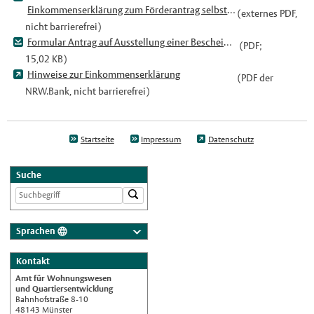
Einkommenserklärung zum Förderantrag selbst genutztes Wohneigentum
(externes PDF,
nicht barrierefrei)
Formular Antrag auf Ausstellung einer Bescheinigung über das Ergebnis der Einkommensermittlung
(PDF;
15,02 KB)
Hinweise zur Einkommenserklärung
(PDF der
NRW.Bank, nicht barrierefrei)
Startseite
Impressum
Datenschutz
Suche
Sprachen
Deutsch
Kontakt
Nederlands
Amt für Wohnungswesen
English
und Quartiersentwicklung
Bahnhofstraße 8-10
Українська
48143 Münster