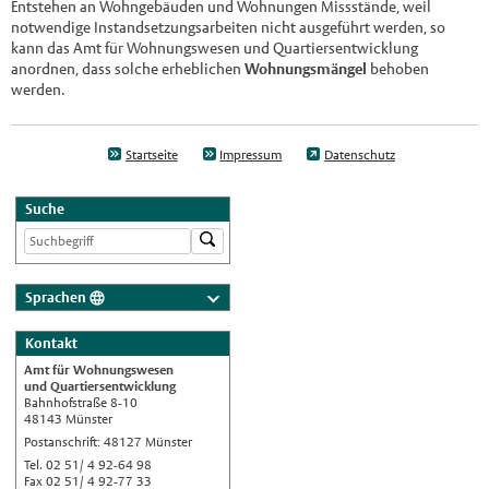
Entstehen an Wohngebäuden und Wohnungen Missstände, weil
notwendige Instandsetzungsarbeiten nicht ausgeführt werden, so
kann das Amt für Wohnungswesen und Quartiersentwicklung
anordnen, dass solche erheblichen
Wohnungsmängel
behoben
werden.
Startseite
Impressum
Datenschutz
Suche
Sprachen
Deutsch
Kontakt
Nederlands
Amt für Wohnungswesen
English
und Quartiersentwicklung
Bahnhofstraße 8-10
Українська
48143 Münster
Postanschrift: 48127 Münster
Türkçe
Tel. 02 51/ 4 92-64 98
اللغة العربية
Fax 02 51/ 4 92-77 33