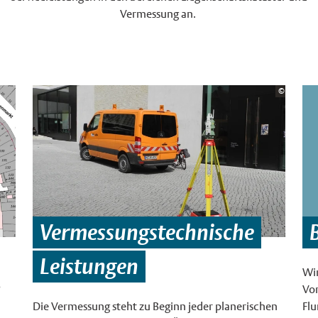
Vermessung an.
Bildrecht
©
Stadt Mün
Vermessungstechnische
Leistungen
Wir
?
Vor
Die Vermessung steht zu Beginn jeder planerischen
Flu