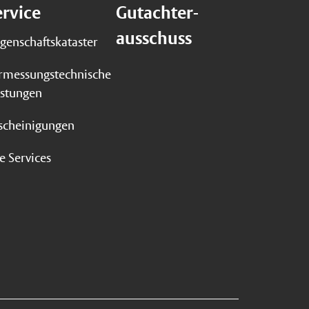
ervice
Gutachter-
ausschuss
egenschaftskataster
rmessungstechnische
istungen
scheinigungen
le Services