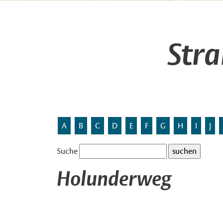
Str
A
B
C
D
E
F
G
H
I
J
Suche
Holunderweg
Benannt nach der Strauchpflanze, dem schwarze