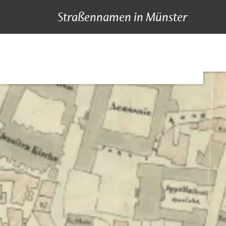
Straßennamen in Münster
A bis Z
Suche
Hauptnavigation
Inhalt