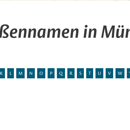
aßennamen in Mün
K
L
M
N
O
P
Q
R
S
T
U
V
W
n Holunder.
Stadtbezirk: