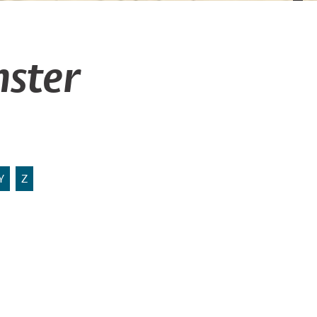
ster
Y
Z
Münster-Nord