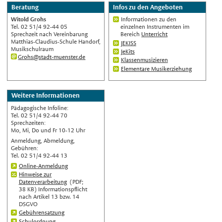
Beratung
Infos zu den Angeboten
Nederlands
Witold Grohs
Informationen zu den
English
Tel. 02 51/4 92-44 05
einzelnen Instrumenten im
Sprechzeit nach Vereinbarung
Bereich
Unterricht
Українська
Matthias-Claudius-Schule Handorf,
JEKISS
Musikschulraum
JeKits
Türkçe
Grohs@stadt-muenster.de
Klassenmusizieren
Elementare Musikerziehung
اللغة العربية
Français
Weitere Informationen
Español
Pädagogische Infoline:
Polski
Tel. 02 51/4 92-44 70
Sprechzeiten:
Русский
Mo, Mi, Do und Fr 10-12 Uhr
Anmeldung, Abmeldung,
中文
Gebühren:
Automatische Übersetzung, ohne
Tel. 02 51/4 92-44 13
Gewähr auf Richtigkeit.
Online-Anmeldung
Hinweise zur
Datenverarbeitung
(PDF;
38 KB)
Informationspflicht
nach Artikel 13 bzw. 14
DSGVO
Gebührensatzung
Schulordnung