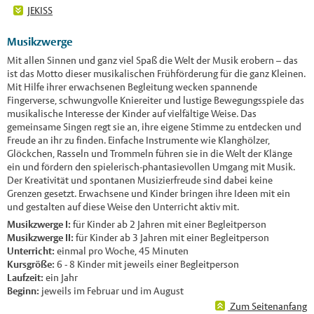
JEKISS
Musikzwerge
Mit allen Sinnen und ganz viel Spaß die Welt der Musik erobern – das
ist das Motto dieser musikalischen Frühförderung für die ganz Kleinen.
Mit Hilfe ihrer erwachsenen Begleitung wecken spannende
Fingerverse, schwungvolle Kniereiter und lustige Bewegungsspiele das
musikalische Interesse der Kinder auf vielfältige Weise. Das
gemeinsame Singen regt sie an, ihre eigene Stimme zu entdecken und
Freude an ihr zu finden. Einfache Instrumente wie Klanghölzer,
Glöckchen, Rasseln und Trommeln führen sie in die Welt der Klänge
ein und fördern den spielerisch-phantasievollen Umgang mit Musik.
Der Kreativität und spontanen Musizierfreude sind dabei keine
Grenzen gesetzt. Erwachsene und Kinder bringen ihre Ideen mit ein
und gestalten auf diese Weise den Unterricht aktiv mit.
Musikzwerge I:
für Kinder ab 2 Jahren mit einer Begleitperson
Musikzwerge II:
für Kinder ab 3 Jahren mit einer Begleitperson
Unterricht:
einmal pro Woche, 45 Minuten
Kursgröße:
6 - 8 Kinder mit jeweils einer Begleitperson
Laufzeit:
ein Jahr
Beginn:
jeweils im Februar und im August
Zum Seitenanfang