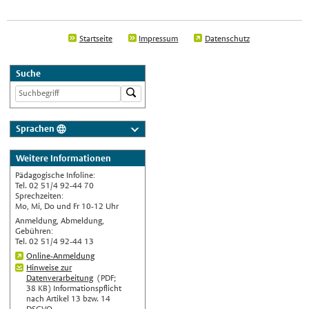
Startseite
Impressum
Datenschutz
Suche
Sprachen
Deutsch
Weitere Informationen
Nederlands
Pädagogische Infoline:
English
Tel. 02 51/4 92-44 70
Sprechzeiten:
Українська
Mo, Mi, Do und Fr 10-12 Uhr
Anmeldung, Abmeldung,
Türkçe
Gebühren:
Tel. 02 51/4 92-44 13
اللغة العربية
Online-Anmeldung
Français
Hinweise zur
Datenverarbeitung
(PDF;
Español
38 KB)
Informationspflicht
nach Artikel 13 bzw. 14
Polski