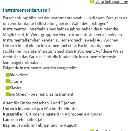
Zum Seitenanfang
Instrumentenkarussell
Entscheidungshilfe bei der Instrumentenwahl – in diesem Kurs geht es
um eine konkrete Hilfestellung bei der Wahl des „richtigen“
Instrumentes. Innerhalb eines halben Jahres haben die Kinder die
Möglichkeit, in Vierergrupppen vier Instrumente aus verschiedenen
Instrumentalfamilien kennen zu lernen: nach jeweils 4-5 Wochen
Unterricht auf einem Instrument bei einer Fachlehrerin/einem
Fachlehrer „wandern“ sie zum nächsten Instrument. Auf diese Weise
dreht sich das Karussell, bis die Kinder alle Instrumente intensiv
kennengelernt haben.
Folgende Instrumente werden vorgestellt:
Blockflöte
Gitarre
Klavier
ein Streich- oder ein Blasinstrument.
Alter:
für Kinder zwischen 6 und 7 Jahren
Unterricht:
einmal pro Woche, 45 Minuten
Kursgröße:
16 Kinder, eingeteilt in 4 Gruppen à 4 Kinder
Laufzeit:
ein halbes Jahr
Beginn:
jeweils im Februar und im August