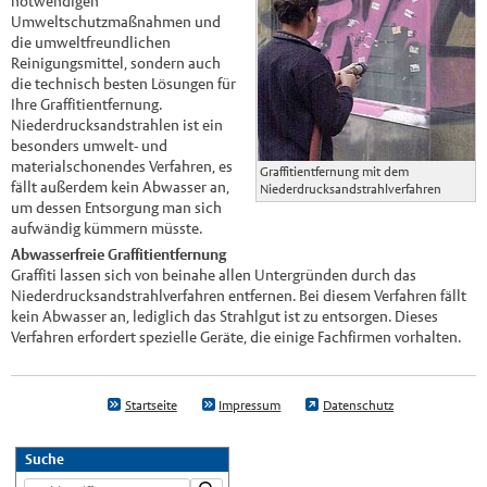
notwendigen
Umweltschutzmaßnahmen und
die umweltfreundlichen
Reinigungsmittel, sondern auch
die technisch besten Lösungen für
Ihre Graffitientfernung.
Niederdrucksandstrahlen ist ein
besonders umwelt- und
materialschonendes Verfahren, es
Graffitientfernung mit dem
fällt außerdem kein Abwasser an,
Niederdrucksandstrahlverfahren
um dessen Entsorgung man sich
aufwändig kümmern müsste.
Abwasserfreie Graffitientfernung
Graffiti lassen sich von beinahe allen Untergründen durch das
Niederdrucksandstrahlverfahren entfernen. Bei diesem Verfahren fällt
kein Abwasser an, lediglich das Strahlgut ist zu entsorgen. Dieses
Verfahren erfordert spezielle Geräte, die einige Fachfirmen vorhalten.
Startseite
Impressum
Datenschutz
Suche