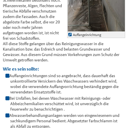
Schwermetallen besonders hoch.
Pflanzenreste, Algen, Flechten und
tierische Abfälle verschmutzen
zudem die Fassaden. Auch die
abgelöste Farbe selbst, die vor 20
oder noch mehr Jahren
aufgetragen worden ist, ist nicht
Auffangeinrichtung
frei von Schadstoffen.
All diese Stoffe gelangen über das Reinigungswasser in die
Kanalisation bzw. das Erdreich und belasten Grundwasser und
Gewässer. Aus diesem Grund müssen Vorkehrungen zum Schutz der
Umwelt getroffen werden.
Wie es sein sollte:
Auffangeinrichtungen sind so angebracht, dass dauerhaft das
unkontrollierte Versickern des Waschwassers verhindert wird,
wobei die verwendete Auffangvorrichtung beständig gegen die
verwendeten Einsatzstoffe ist.
Bei Unfällen, bei denen Waschwasser mit Reinigungs- oder
Abbeizchemikalien verschüttet wird, ist unverzüglich die
Feuerwehr zu benachrichtigen .
Abwasserbehandlungsanlagen werden von eingewiesenem und
sachkundigem Personal bedient. Abgesetzter Farbschlamm ist
als Abfall zu entsorgen.