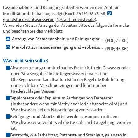
Fassadenabbeiz- und Reinigungsarbeiten werden dem Amt für
Mobilität und Tiefbau angezeigt (Fax: 02 51/4 92-79 58,
grundstuecksentwaesserung@stadt-muenster.de
).
Verwenden Sie zur Anzeige der Arbeiten bitte das folgende Formular
und beachten Sie das Merkblatt:
Anzeige von Fassadenabbeiz- und Reinigungsarbeiten, Graffiti-Entfernung
(PDF; 75 KB)
Merkblatt zur Fassadenreinigung und –abbeizung, Graffiti-Entfernung
(PDF; 46 KB)
Was nicht sein sollte:
Abwasser gelangt unmittelbar ins Erdreich, in ein Gewässer oder
über "Straßengullis" in die Regenwasserkanalisation.
Die Regenwasserkanalisation ist in der Regel die Rohrleitung
ohne sichtbare Verschmutzungen und führt nur bei
Niederschlägen Wasser.
Teppichreste oder Papier zum Auffangen von Farbresten
(insbesondere wenn mit Methylenchlorid abgebeizt wird) und
Waschwasser bei der Nassreinigung von Fassaden.
Reinigungs- und Abbeizmittel werden zusammen mit dem
Waschwasser verweht, weil die Fassade nicht abgehängt worden
ist.
Feststoffe, wie Farbabtrag, Putzreste und Strahlgut, gelangen in