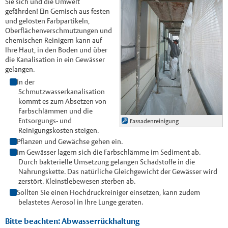
Sie sich und die Umwelt
gefährden! Ein Gemisch aus festen
und gelösten Farbpartikeln,
Oberflächenverschmutzungen und
chemischen Reinigern kann auf
Ihre Haut, in den Boden und über
die Kanalisation in ein Gewässer
gelangen.
In der
Schmutzwasserkanalisation
kommt es zum Absetzen von
Farbschlämmen und die
Entsorgungs- und
Fassadenreinigung
Reinigungskosten steigen.
Pflanzen und Gewächse gehen ein.
Im Gewässer lagern sich die Farbschlämme im Sediment ab.
Durch bakterielle Umsetzung gelangen Schadstoffe in die
Nahrungskette. Das natürliche Gleichgewicht der Gewässer wird
zerstört. Kleinstlebewesen sterben ab.
Sollten Sie einen Hochdruckreiniger einsetzen, kann zudem
belastetes Aerosol in Ihre Lunge geraten.
Bitte beachten: Abwasserrückhaltung