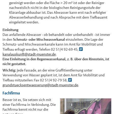
gereinigt werden oder die Fläche > 20 m² ist oder der Reiniger
nachweislich nicht in der biologischen Reinigungsstufe der
Kläranlage abbaubar ist. Das Abwasser kann erst nach erfolgter
Abwasserbehandlung und nach Absprache mit dem Tiefbauamt
eingeleitet werden.
Einleitung
Das anfallende Abwasser - ob behandelt oder unbehandelt - ist immer
in den
Schmutz- oder Mischwasserkanal
einzuleiten. Die Lage der
Schmutz- und Mischwasserkanäle kann im Amt für Mobilität und
Tiefbau erfragt werden, Telefon 02 51/4 92-69 45,
kanalauskunft@stadt-muenster.de
.
Eine Einleitung in den Regenwasserkanal, z. B. über den Rinnstein, ist
nicht gestattet.
Wichtig:
Jede Fassade, an der eine Graffitientfernung unter
Verwendung von Wasser geplant ist, ist dem Amt für Mobilität und
Tiefbau mitzuteilen: Fax 02 51/4 92-79 58,
grundstuecksentwaesserung@stadt-muenster.de
.
Fachfirma
Besser ist es, Sie setzen sich mit
einer Fachfirma in Verbindung. Die
Fachfirma kennt nicht nur die