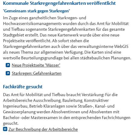
Kommunale Starkregengefahrenkarten veröffentlicht
"Gemeinsam stark gegen Starkregen"
Im Zuge eines ganzheitlichen Starkregen- und
Hochwasserrisikomanagements wurden durch das Amt für Mobilität
und Tiefbau sogenannte Starkregengefahrenkarten für das gesamte
Stadtgebiet erstellt. Das neue Kartenwerk wurde über eine neue
Projektseite veröffentlicht. Ab sofort stehen die
Starkregengefahrenkarten auch über das verwaltungsinterne WebGIS
als neues Thema zur allgemeinen Verfügung. Die Karten sind eine
wertvolle Beurteilungsgrundlage bei allen städtebaulichen Planungen.
Neue Projektseite "Wasser"
Starkregen: Gefahrenkarten
Fachkräfte gesucht
Das Amt für Mobilität und Tiefbau braucht Verstärkung: Für die
Arbeitsbereiche Ausschreibung, Bauleitung, Konstruktiver
Ingenieurbau, Betrieb Kläranlagen sowie Straßen-, Kanal- und
Gewässerplanung werden Absolventinnen und Absolventen mit
Bachelor- oder Masterexamen in den entsprechenden Fachrichtungen
gesucht.
Zur Beschreibung der Arbeitsbereiche