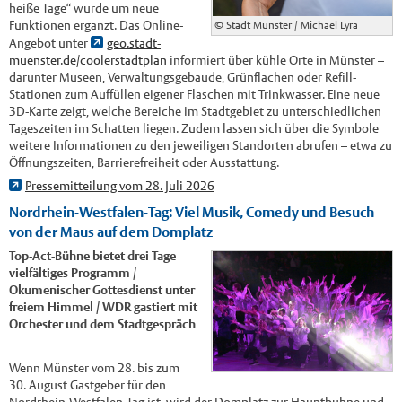
heiße Tage“ wurde um neue
Funktionen ergänzt. Das Online-
© Stadt Münster / Michael Lyra
Angebot unter
geo.stadt-
muenster.de/coolerstadtplan
informiert über kühle Orte in Münster –
darunter Museen, Verwaltungsgebäude, Grünflächen oder Refill-
Stationen zum Auffüllen eigener Flaschen mit Trinkwasser. Eine neue
3D-Karte zeigt, welche Bereiche im Stadtgebiet zu unterschiedlichen
Tageszeiten im Schatten liegen. Zudem lassen sich über die Symbole
weitere Informationen zu den jeweiligen Standorten abrufen – etwa zu
Öffnungszeiten, Barrierefreiheit oder Ausstattung.
Pressemitteilung vom 28. Juli 2026
Nordrhein-Westfalen-Tag: Viel Musik, Comedy und Besuch
von der Maus auf dem Domplatz
Top-Act-Bühne bietet drei Tage
vielfältiges Programm /
Ökumenischer Gottesdienst unter
freiem Himmel / WDR gastiert mit
Orchester und dem Stadtgespräch
Wenn Münster vom 28. bis zum
30. August Gastgeber für den