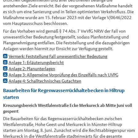
örtlichen Gegebenheiten und aller betroffenen Belange die
anstehenden Ziele erreicht. Bei der vorgesehenen Maßnahme handelt
es sich um eine Sanierung und in Teilen optimierten Verkehrsfluss. Die
Maßnahme wurde am 15. Februar 2023 mit der Vorlage V/0646/2022
vom Hauptausschuss beschlossen.
Für das Vorhaben wird gemäß § 74 Abs. 7 VwVfG NRW der Fall von
unwesentlicher Bedeutung festgestellt, sodass Planfeststellung und
Plangenehmigung entfallen. Die Feststellung und die dazugehörigen
Anlagen werden hiermit zur Einsicht zur Verfügung gestellt.
Vermerk: Feststellung Fall unwesentlicher Bedeutung
Anlage 1: Erläuterungsbericht
Anlage 2: Planunterlagen
Anlage 3: Allgemeine Vorprüfung des Einzelfalls nach UVPG
Anlage 4: Schalltechnisches Gutachten
Bauarbeiten für Regenwasserrückhaltebecken in Hiltrup
starten
Kreuzungsbereich Westfalenstraße Ecke Merkureck ab Mitte Juni voll
gesperrt
Die Bauarbeiten für das Regenwasserrückhaltebecken zwischen
Westfalenstraße, Hohe Geest und Merkureck in Münster-Hiltrup
starten am Montag, 8. Juni. Zunächst wird die Rechtsabbiegerspur vom
Merkureck in die Westfalenstraße stadteinwärts für die gesamte