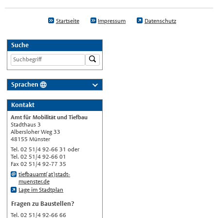
Startseite
Impressum
Datenschutz
Suche
Sprachen
Deutsch
Kontakt
Nederlands
Amt für Mobilität und Tiefbau
English
Stadthaus 3
Albersloher Weg 33
Українська
48155 Münster
Tel. 02 51/4 92-66 31 oder
Türkçe
Tel. 02 51/4 92-66 01
Fax 02 51/4 92-77 35
اللغة العربية
tiefbauamt(at)stadt-
Français
muenster.de
Lage im Stadtplan
Español
Fragen zu Baustellen?
Polski
Tel. 02 51/4 92-66 66