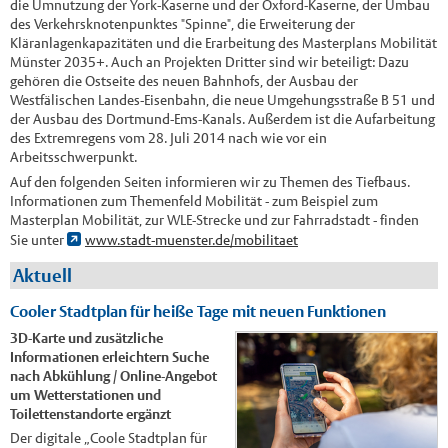
die Umnutzung der York-Kaserne und der Oxford-Kaserne, der Umbau
des Verkehrsknotenpunktes "Spinne", die Erweiterung der
Kläranlagenkapazitäten und die Erarbeitung des Masterplans Mobilität
Münster 2035+. Auch an Projekten Dritter sind wir beteiligt: Dazu
gehören die Ostseite des neuen Bahnhofs, der Ausbau der
Westfälischen Landes-Eisenbahn, die neue Umgehungsstraße B 51 und
der Ausbau des Dortmund-Ems-Kanals. Außerdem ist die Aufarbeitung
des Extremregens vom 28. Juli 2014 nach wie vor ein
Arbeitsschwerpunkt.
Auf den folgenden Seiten informieren wir zu Themen des Tiefbaus.
Informationen zum Themenfeld Mobilität - zum Beispiel zum
Masterplan Mobilität, zur WLE-Strecke und zur Fahrradstadt - finden
Sie unter
www.stadt-muenster.de/mobilitaet
Aktuell
Cooler Stadtplan für heiße Tage mit neuen Funktionen
3D-Karte und zusätzliche
Informationen erleichtern Suche
nach Abkühlung / Online-Angebot
um Wetterstationen und
Toilettenstandorte ergänzt
Der digitale „Coole Stadtplan für