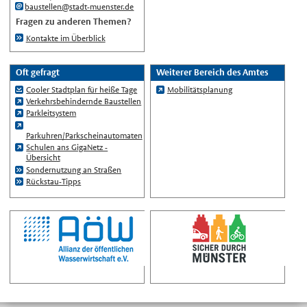
baustellen@stadt-muenster.de
Русский
Fragen zu anderen Themen?
中文
Kontakte im Überblick
Automatische Übersetzung, ohne
Gewähr auf Richtigkeit.
Oft gefragt
Weiterer Bereich des Amtes
Cooler Stadtplan für heiße Tage
Mobilitätsplanung
Verkehrsbehindernde Baustellen
Parkleitsystem
Parkuhren/Parkscheinautomaten
Schulen ans GigaNetz -
Übersicht
Sondernutzung an Straßen
Rückstau-Tipps