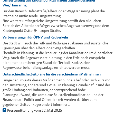
Umgestaltung des Knotenpunktes Hafenstraße/Albersloher
Weg/Hansaring
Für den Bereich Hafenstraße/Albersloher Weg/Hansaring plant die
Stadt eine umfassende Umgestaltung.
Eine weitere umfangreiche Umgestaltung betrifft den südlichen
Bereich des Albersloher Weges zwischen Angelsachsenweg und dem
Knotenpunkt Osttor/Hiltruper Straße.
Verbesserungen für ÖPNV und Radverkehr
Die Stadt will auch die Fuß- und Radwege ausbauen und zusätzliche
Querungen über den Albersloher Weg schaffen.
Ebenfalls in Planung ist die Erneuerung der Kanalisation im Albersloher
Weg. Auch die Regenwassereinleitung in den Erdelbach entspricht
nicht mehr dem heutigen Stand der Technik, sodass eine
Regenwasserbehandlungsanlage errichtet werden muss.
Unterschiedliche Zeitpläne für die verschiedenen Maßnahmen
Einige der Projekte dieses Maßnahmenbündels befinden sich kurz vor
der Umsetzung, andere sind aktuell in Planung. Gründe dafür sind der
große Umfang der Umbauten, der entsprechend hohe
Planungsaufwand, die komplexe Baustellenkoordination und der
Finanzbedarf. Politik und Öffentlichkeit werden darüber zum
gegebenen Zeitpunkt gesondert informiert.
Pressemitteilung vom 22. Mai 2025