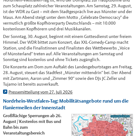
Nordrhein-Westfalen-Tag ist, wird der Domplatz zur Hauptbühne und
zum Schauplatz zahlreicher Veranstaltungen. Am Samstag, 29. August,
ist der WDR zu Gast – mit dem Stadtgespräch live aus Münster und der
Maus. Am Abend steigt unter dem Motto „Celebrate Democracy“ die
vermutlich größte Kopfhörerparty Deutschlands – mit 10.000
kostenlosen Kopfhörern und drei Musikkanälen.
Der Sonntag, 30. August, beginnt mit einem Gottesdienst unter freiem
Himmel. Der WDR bittet zum Konzert, das XXL-Comedy-Camp macht
Station, und die Finalistinnen und Finalisten des Wettbewerbs „Voice
of Münsterland“ treten auf. Alle Veranstaltungen am Samstag und
Sonntag sind kostenlos und ohne Tickets zugänglich.
Die Konzerte am Dom zum Auftakt des Landesgeburtstages am Freitag,
28. August, steuert das Stadtfest „Münster mittendrin“ bei. Der Abend
mit Zartmann, Aaron und „Zimmer 90“ sowie den DJs JC Zeller und
Tujamo ist bereits ausverkauft.
Pressemitteilung vom 27. Juli 2026
Nordrhein-Westfalen-Tag: Mobilitätsangebote rund um die
Flaniermeilen der Innenstadt
Großflächige Sperrungen ab 26.
August / Kostenlos mit Bus und
Bahn bis zum
Veranstaltungsbereich