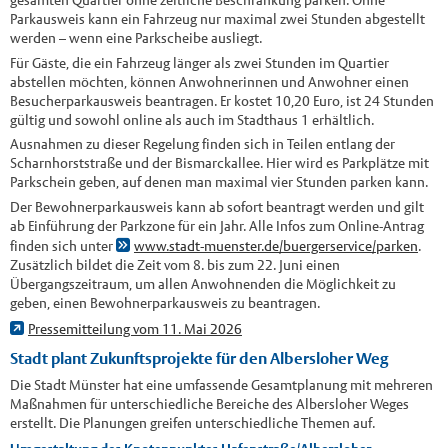
gesamten Quartier ohne zeitliche Beschränkung parken. Ohne
Parkausweis kann ein Fahrzeug nur maximal zwei Stunden abgestellt
werden – wenn eine Parkscheibe ausliegt.
Für Gäste, die ein Fahrzeug länger als zwei Stunden im Quartier
abstellen möchten, können Anwohnerinnen und Anwohner einen
Besucherparkausweis beantragen. Er kostet 10,20 Euro, ist 24 Stunden
gültig und sowohl online als auch im Stadthaus 1 erhältlich.
Ausnahmen zu dieser Regelung finden sich in Teilen entlang der
Scharnhorststraße und der Bismarckallee. Hier wird es Parkplätze mit
Parkschein geben, auf denen man maximal vier Stunden parken kann.
Der Bewohnerparkausweis kann ab sofort beantragt werden und gilt
ab Einführung der Parkzone für ein Jahr. Alle Infos zum Online-Antrag
finden sich unter
www.stadt-muenster.de/buergerservice/parken
.
Zusätzlich bildet die Zeit vom 8. bis zum 22. Juni einen
Übergangszeitraum, um allen Anwohnenden die Möglichkeit zu
geben, einen Bewohnerparkausweis zu beantragen.
Pressemitteilung vom 11. Mai 2026
Stadt plant Zukunftsprojekte für den Albersloher Weg
Die Stadt Münster hat eine umfassende Gesamtplanung mit mehreren
Maßnahmen für unterschiedliche Bereiche des Albersloher Weges
erstellt. Die Planungen greifen unterschiedliche Themen auf.