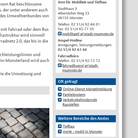
Amt für Mobilität und Tiefbau
4 vom Rat beschlossene
English
Stadthaus 3
n, der unter anderem auch
Albersloher Weg 33
ng des Umweltverbundes von
Українська
48155 Münster
Telefon: 02 51/4 92-66 01
Türkçe
Fax: 02 51/4 92-77 35
ß mit Fahrrad oder dem Bus
mobilitaet(at)stadt-muenster.de
اللغة العربية
rastruktur wird sinnvoll
Ampel-Hotline
adnetz 2.0, das bis in die
Français
Anregungen, Störungsmeldungen:
02 51/4 92-61 66
Español
chleistungslinien und
Fahrradbüro
Bahn-Münsterland wird auch
Telefon: 02 51/4 92-72 72
Polski
fahrradbuero(at)stadt-
Русский
muenster.de
owie die Umsetzung und
中文
Oft gefragt
Automatische Übersetzung, ohne
Online-Dienst Mängelmeldung
Gewähr auf Richtigkeit.
Parkleitsystem
Verkehrsbehindernde
Baustellen
Weitere Bereiche des Amtes
Tiefbau
moVe - mobil in Münster