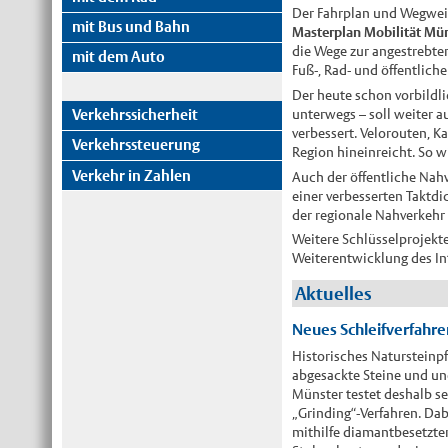
Der Fahrplan und Wegweis
mit Bus und Bahn
Masterplan Mobilität Mü
die Wege zur angestrebte
mit dem Auto
Fuß-, Rad- und öffentlic
Der heute schon vorbildli
unterwegs – soll weiter a
Verkehrssicherheit
verbessert. Velorouten, K
Verkehrssteuerung
Region hineinreicht. So w
Verkehr in Zahlen
Auch der öffentliche Nah
einer verbesserten Taktdi
der regionale Nahverkehr 
Weitere Schlüsselprojekte
Weiterentwicklung des In
Aktuelles
Neues Schleifverfahre
Historisches Natursteinpf
abgesackte Steine und un
Münster testet deshalb se
„Grinding“-Verfahren. Dab
mithilfe diamantbesetzter