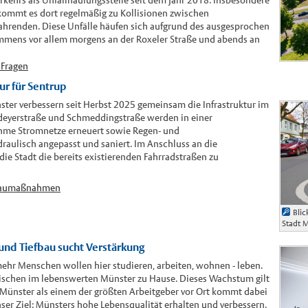
erkehrs als Unfallhäufungsstelle seit dem Jahr 2018. Insbesondere
kommt es dort regelmäßig zu Kollisionen zwischen
ahrenden. Diese Unfälle häufen sich aufgrund des ausgesprochen
mens vor allem morgens an der Roxeler Straße und abends an
 Fragen
tur für Sentrup
ster verbessern seit Herbst 2025 gemeinsam die Infrastruktur im
ldeyerstraße und Schmeddingstraße werden in einer
me Stromnetze erneuert sowie Regen- und
aulisch angepasst und saniert. Im Anschluss an die
die Stadt die bereits existierenden Fahrradstraßen zu
 Baumaßnahmen
Blic
Stadt 
 und Tiefbau sucht Verstärkung
hr Menschen wollen hier studieren, arbeiten, wohnen - leben.
ischen im lebenswerten Münster zu Hause. Dieses Wachstum gilt
t Münster als einem der größten Arbeitgeber vor Ort kommt dabei
nser Ziel: Münsters hohe Lebensqualität erhalten und verbessern.