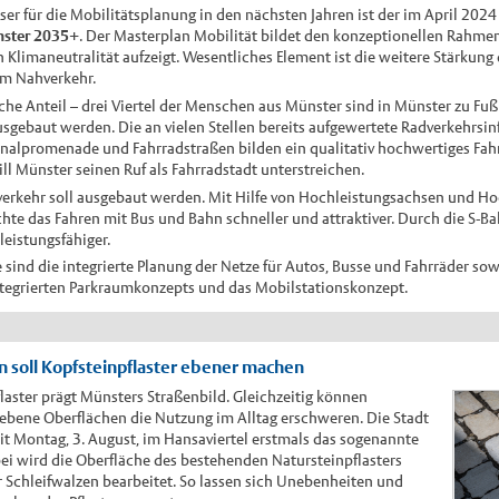
er für die Mobilitätsplanung in den nächsten Jahren ist der im April 202
nster 2035+
. Der Masterplan Mobilität bildet den konzeptionellen Rahme
n Klimaneutralität aufzeigt. Wesentliches Element ist die weitere Stärku
hem Nahverkehr.
che Anteil – drei Viertel der Menschen aus Münster sind in Münster zu Fu
usgebaut werden. Die an vielen Stellen bereits aufgewertete Radverkehrsinf
analpromenade und Fahrradstraßen bilden ein qualitativ hochwertiges Fahrr
ill Münster seinen Ruf als Fahrradstadt unterstreichen.
verkehr soll ausgebaut werden. Mit Hilfe von Hochleistungsachsen und Ho
chte das Fahren mit Bus und Bahn schneller und attraktiver. Durch die S-
leistungsfähiger.
 sind die integrierte Planung der Netze für Autos, Busse und Fahrräder s
tegrierten Parkraumkonzepts und das Mobilstationskonzept.
n soll Kopfsteinpflaster ebener machen
laster prägt Münsters Straßenbild. Gleichzeitig können
ebene Oberflächen die Nutzung im Alltag erschweren. Die Stadt
it Montag, 3. August, im Hansaviertel erstmals das sogenannte
ei wird die Oberfläche des bestehenden Natursteinpflasters
 Schleifwalzen bearbeitet. So lassen sich Unebenheiten und