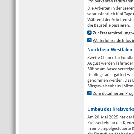
Stolperkanten reduzieren,
Die Arbeiten in der Leere
voraussichtlich fünf Tage
Während der Arbeiten sin
die Baustelle passieren.
Zur Pressemitteilung v
Weiterführende Infos 
Nordrhein-Westfalen-T
Zweite Chance für Fundfa
August werden Fahrräder a
Bühne am Aasee versteiger
Lieblingsrad ergattert we
genommen werden. Das Bes
Bürgerwaisenhaus | Mitm
Zum detaillierten Pr
Umbau des Kreisverke
Am 20. Mai 2025 hat der 
Kreisverkehr an der Kreu
in eine ampelgesteuerte