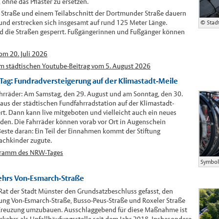
 ohne das Pflaster zu ersetzen.
r Straße und einem Teilabschnitt der Dortmunder Straße dauern
 und erstrecken sich insgesamt auf rund 125 Meter Länge.
© Stadt
d die Straßen gesperrt. Fußgängerinnen und Fußgänger können
om 20. Juli 2026
im städtischen Youtube-Beitrag vom 5. August 2026
ag: Fundradversteigerung auf der Klimastadt-Meile
hrräder: Am Samstag, den 29. August und am Sonntag, den 30.
us der städtischen Fundfahrradstation auf der Klimastadt-
t. Dann kann live mitgeboten und vielleicht auch ein neues
rden. Die Fahrräder können vorab vor Ort in Augenschein
te daran: Ein Teil der Einnahmen kommt der Stiftung
achkinder zugute.
ogramm des NRW-Tages
Symbol
hrs Von-Esmarch-Straße
Rat der Stadt Münster den Grundsatzbeschluss gefasst, den
zung Von-Esmarch-Straße, Busso-Peus-Straße und Roxeler Straße
 Kreuzung umzubauen. Ausschlaggebend für diese Maßnahme ist