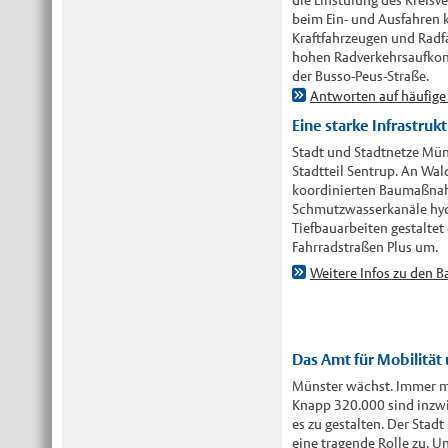
die Einstufung des Kreisv
beim Ein- und Ausfahren 
Kraftfahrzeugen und Radf
hohen Radverkehrsaufkom
der Busso-Peus-Straße.
Antworten auf häufige
Eine starke Infrastruk
Stadt und Stadtnetze Mün
Stadtteil Sentrup. An Wa
koordinierten Baumaßnah
Schmutzwasserkanäle hydr
Tiefbauarbeiten gestaltet 
Fahrradstraßen Plus um.
Weitere Infos zu den
Das Amt für Mobilität
Münster wächst. Immer me
Knapp 320.000 sind inzw
es zu gestalten. Der Stad
eine tragende Rolle zu. U