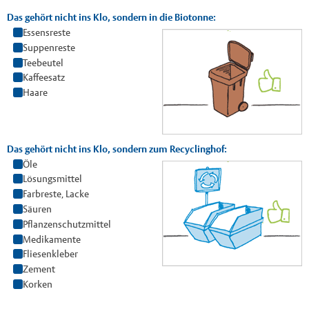
Das gehört nicht ins Klo, sondern in die Biotonne:
Essensreste
Suppenreste
Teebeutel
Kaffeesatz
Haare
Das gehört nicht ins Klo, sondern zum Recyclinghof:
Öle
Lösungsmittel
Farbreste, Lacke
Säuren
Pflanzenschutzmittel
Medikamente
Fliesenkleber
Zement
Korken