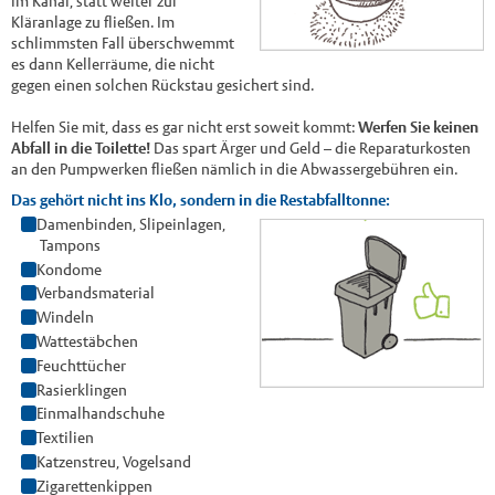
im Kanal, statt weiter zur
Kläranlage zu fließen. Im
schlimmsten Fall überschwemmt
es dann Kellerräume, die nicht
gegen einen solchen Rückstau gesichert sind.
Helfen Sie mit, dass es gar nicht erst soweit kommt:
Werfen Sie keinen
Abfall in die Toilette!
Das spart Ärger und Geld – die Reparaturkosten
an den Pumpwerken fließen nämlich in die Abwassergebühren ein.
Das gehört nicht ins Klo, sondern in die Restabfalltonne:
Damenbinden, Slipeinlagen,
Tampons
Kondome
Verbandsmaterial
Windeln
Wattestäbchen
Feuchttücher
Rasierklingen
Einmalhandschuhe
Textilien
Katzenstreu, Vogelsand
Zigarettenkippen