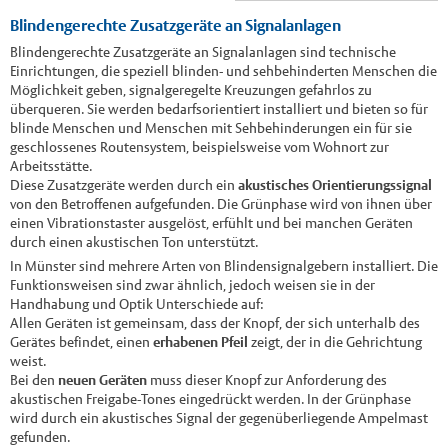
Blindengerechte Zusatzgeräte an Signalanlagen
Blindengerechte Zusatzgeräte an Signalanlagen sind technische
Einrichtungen, die speziell blinden- und sehbehinderten Menschen die
Möglichkeit geben, signalgeregelte Kreuzungen gefahrlos zu
überqueren. Sie werden bedarfsorientiert installiert und bieten so für
blinde Menschen und Menschen mit Sehbehinderungen ein für sie
geschlossenes Routensystem, beispielsweise vom Wohnort zur
Arbeitsstätte.
Diese Zusatzgeräte werden durch ein
akustisches Orientierungssignal
von den Betroffenen aufgefunden. Die Grünphase wird von ihnen über
einen Vibrationstaster ausgelöst, erfühlt und bei manchen Geräten
durch einen akustischen Ton unterstützt.
In Münster sind mehrere Arten von Blindensignalgebern installiert. Die
Funktionsweisen sind zwar ähnlich, jedoch weisen sie in der
Handhabung und Optik Unterschiede auf:
Allen Geräten ist gemeinsam, dass der Knopf, der sich unterhalb des
Gerätes befindet, einen
erhabenen Pfeil
zeigt, der in die Gehrichtung
weist.
Bei den
neuen Geräten
muss dieser Knopf zur Anforderung des
akustischen Freigabe-Tones eingedrückt werden. In der Grünphase
wird durch ein akustisches Signal der gegenüberliegende Ampelmast
gefunden.