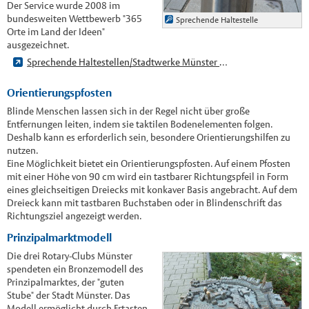
Der Service wurde 2008 im
bundesweiten Wettbewerb "365
Sprechende Haltestelle
Orte im Land der Ideen"
ausgezeichnet.
Sprechende Haltestellen/Stadtwerke Münster GmbH
Orientierungspfosten
Blinde Menschen lassen sich in der Regel nicht über große
Entfernungen leiten, indem sie taktilen Bodenelementen folgen.
Deshalb kann es erforderlich sein, besondere Orientierungshilfen zu
nutzen.
Eine Möglichkeit bietet ein Orientierungspfosten. Auf einem Pfosten
mit einer Höhe von 90 cm wird ein tastbarer Richtungspfeil in Form
eines gleichseitigen Dreiecks mit konkaver Basis angebracht. Auf dem
Dreieck kann mit tastbaren Buchstaben oder in Blindenschrift das
Richtungsziel angezeigt werden.
Prinzipalmarktmodell
Die drei Rotary-Clubs Münster
spendeten ein Bronzemodell des
Prinzipalmarktes, der "guten
Stube" der Stadt Münster. Das
Modell ermöglicht durch Ertasten