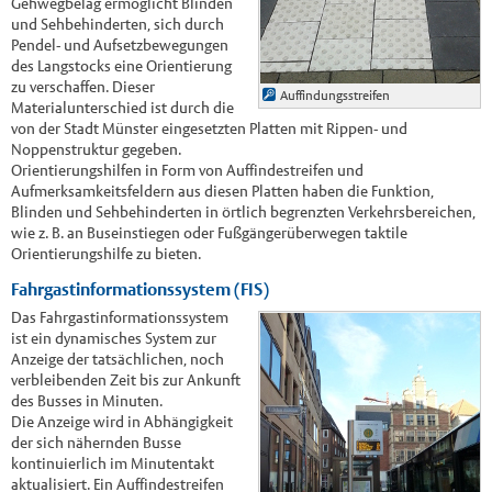
Gehwegbelag ermöglicht Blinden
und Sehbehinderten, sich durch
Pendel- und Aufsetzbewegungen
des Langstocks eine Orientierung
zu verschaffen. Dieser
Auffindungsstreifen
Materialunterschied ist durch die
von der Stadt Münster eingesetzten Platten mit Rippen- und
Noppenstruktur gegeben.
Orientierungshilfen in Form von Auffindestreifen und
Aufmerksamkeitsfeldern aus diesen Platten haben die Funktion,
Blinden und Sehbehinderten in örtlich begrenzten Verkehrsbereichen,
wie z. B. an Buseinstiegen oder Fußgängerüberwegen taktile
Orientierungshilfe zu bieten.
Fahrgastinformationssystem (FIS)
Das Fahrgastinformationssystem
ist ein dynamisches System zur
Anzeige der tatsächlichen, noch
verbleibenden Zeit bis zur Ankunft
des Busses in Minuten.
Die Anzeige wird in Abhängigkeit
der sich nähernden Busse
kontinuierlich im Minutentakt
aktualisiert. Ein Auffindestreifen