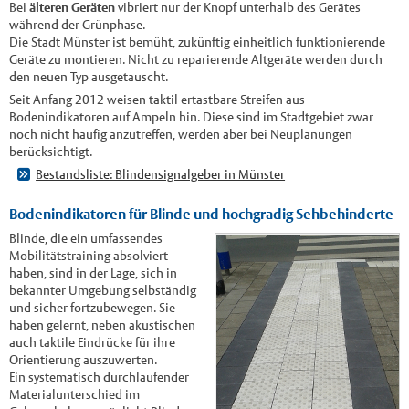
Bei
älteren Geräten
vibriert nur der Knopf unterhalb des Gerätes
während der Grünphase.
Die Stadt Münster ist bemüht, zukünftig einheitlich funktionierende
Geräte zu montieren. Nicht zu reparierende Altgeräte werden durch
den neuen Typ ausgetauscht.
Seit Anfang 2012 weisen taktil ertastbare Streifen aus
Bodenindikatoren auf Ampeln hin. Diese sind im Stadtgebiet zwar
noch nicht häufig anzutreffen, werden aber bei Neuplanungen
berücksichtigt.
Bestandsliste: Blindensignalgeber in Münster
Bodenindikatoren für Blinde und hochgradig Sehbehinderte
Blinde, die ein umfassendes
Mobilitätstraining absolviert
haben, sind in der Lage, sich in
bekannter Umgebung selbständig
und sicher fortzubewegen. Sie
haben gelernt, neben akustischen
auch taktile Eindrücke für ihre
Orientierung auszuwerten.
Ein systematisch durchlaufender
Materialunterschied im