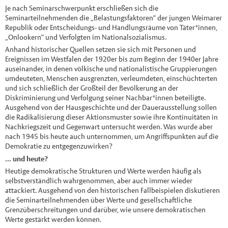
Je nach Seminarschwerpunkt erschließen sich die
Seminarteilnehmenden die „Belastungsfaktoren“ der jungen Weimarer
Republik oder Entscheidungs- und Handlungsräume von Täter*innen,
„Onlookern“ und Verfolgten im Nationalsozialismus.
Anhand historischer Quellen setzen sie sich mit Personen und
Ereignissen im Westfalen der 1920er bis zum Beginn der 1940er Jahre
auseinander, in denen völkische und nationalistische Gruppierungen
umdeuteten, Menschen ausgrenzten, verleumdeten, einschüchterten
und sich schließlich der Großteil der Bevölkerung an der
Diskriminierung und Verfolgung seiner Nachbar*innen beteiligte.
Ausgehend von der Hausgeschichte und der Dauerausstellung sollen
die Radikalisierung dieser Aktionsmuster sowie ihre Kontinuitäten in
Nachkriegszeit und Gegenwart untersucht werden. Was wurde aber
nach 1945 bis heute auch unternommen, um Angriffspunkten auf die
Demokratie zu entgegenzuwirken?
... und heute?
Heutige demokratische Strukturen und Werte werden häufig als
selbstverständlich wahrgenommen, aber auch immer wieder
attackiert. Ausgehend von den historischen Fallbeispielen diskutieren
die Seminarteilnehmenden über Werte und gesellschaftliche
Grenzüberschreitungen und darüber, wie unsere demokratischen
Werte gestärkt werden können.