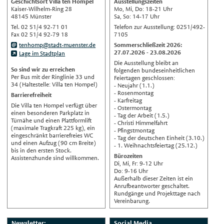
Geschichtsort Villa ten Hompel
Ausstellungszeiten
English
Kaiser-Wilhelm-Ring 28
Mo, Mi, Do: 18-21 Uhr
48145 Münster
Sa, So: 14-17 Uhr
Українська
Tel. 02 51/4 92-71 01
Telefon zur Ausstellung: 0251/492-
Fax 02 51/4 92-79 18
7105
Türkçe
tenhomp@stadt-muenster.de
Sommerschließzeit 2026:
اللغة العربية
27.07.2026 - 23.08.2026
Lage im Stadtplan
Die Ausstellung bleibt an
Français
So sind wir zu erreichen
folgenden bundeseinheitlichen
Per Bus mit der Ringlinie 33 und
Feiertagen geschlossen:
Español
34 (Haltestelle: Villa ten Hompel)
- Neujahr (1.1.)
- Rosenmontag
Barrierefreiheit
Polski
- Karfreitag
Die Villa ten Hompel verfügt über
- Ostermontag
Русский
einen besonderen Parkplatz in
- Tag der Arbeit (1.5.)
Türnähe und einen Plattformlift
- Christi Himmelfahrt
中文
(maximale Tragkraft 225 kg), ein
- Pfingstmontag
eingeschränkt barrierefreies WC
Automatische Übersetzung, ohne
- Tag der deutschen Einheit (3.10.)
und einen Aufzug (90 cm Breite)
Gewähr auf Richtigkeit.
- 1. Weihnachtsfeiertag (25.12.)
bis in den ersten Stock.
Bürozeiten
Assistenzhunde sind willkommen.
Di, Mi, Fr: 9-12 Uhr
Do: 9-16 Uhr
Außerhalb dieser Zeiten ist ein
Anrufbeantworter geschaltet.
Rundgänge und Projekttage nach
Vereinbarung.
Newsletter:
Social Media