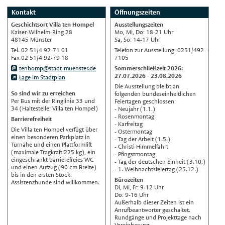
Deutsch
Kontakt
Öffnungszeiten
Nederlands
Geschichtsort Villa ten Hompel
Ausstellungszeiten
English
Kaiser-Wilhelm-Ring 28
Mo, Mi, Do: 18-21 Uhr
48145 Münster
Sa, So: 14-17 Uhr
Українська
Tel. 02 51/4 92-71 01
Telefon zur Ausstellung: 0251/492-
Fax 02 51/4 92-79 18
7105
Türkçe
tenhomp@stadt-muenster.de
Sommerschließzeit 2026:
اللغة العربية
27.07.2026 - 23.08.2026
Lage im Stadtplan
Die Ausstellung bleibt an
Français
So sind wir zu erreichen
folgenden bundeseinheitlichen
Per Bus mit der Ringlinie 33 und
Feiertagen geschlossen:
Español
34 (Haltestelle: Villa ten Hompel)
- Neujahr (1.1.)
- Rosenmontag
Barrierefreiheit
Polski
- Karfreitag
Die Villa ten Hompel verfügt über
- Ostermontag
Русский
einen besonderen Parkplatz in
- Tag der Arbeit (1.5.)
Türnähe und einen Plattformlift
- Christi Himmelfahrt
中文
(maximale Tragkraft 225 kg), ein
- Pfingstmontag
eingeschränkt barrierefreies WC
Automatische Übersetzung, ohne
- Tag der deutschen Einheit (3.10.)
und einen Aufzug (90 cm Breite)
Gewähr auf Richtigkeit.
- 1. Weihnachtsfeiertag (25.12.)
bis in den ersten Stock.
Bürozeiten
Assistenzhunde sind willkommen.
Di, Mi, Fr: 9-12 Uhr
Do: 9-16 Uhr
Außerhalb dieser Zeiten ist ein
Anrufbeantworter geschaltet.
Rundgänge und Projekttage nach