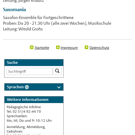
Leitung: Jürgen Knautz
Saxomania
Saxofon-Ensemble für Fortgeschrittene
Proben: Do 20 - 21.30 Uhr (alle zwei Wochen), Musikschule
Leitung: Witold Grohs
Startseite
Impressum
Datenschutz
Suche
Sprachen
Deutsch
Weitere Informationen
Nederlands
Pädagogische Infoline:
English
Tel. 02 51/4 92-44 70
Sprechzeiten:
Українська
Mo, Mi, Do und Fr 10-12 Uhr
Anmeldung, Abmeldung,
Türkçe
Gebühren: