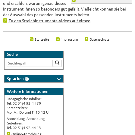
und erzählen, warum genau dieses
Instrument ihnen so besonders gut gefällt. Vielleicht können sie bei
der Auswahl des passenden Instruments helfen.
Zu den Streichinstrumente-Videos auf Vimeo
Startseite
Impressum
Datenschutz
Suche
Sprachen
Deutsch
Weitere Informationen
Nederlands
Pädagogische Infoline:
English
Tel. 02 51/4 92-44 70
Sprechzeiten:
Українська
Mo, Mi, Do und Fr 10-12 Uhr
Anmeldung, Abmeldung,
Türkçe
Gebühren:
Tel. 02 51/4 92-44 13
اللغة العربية
Online-Anmeldung