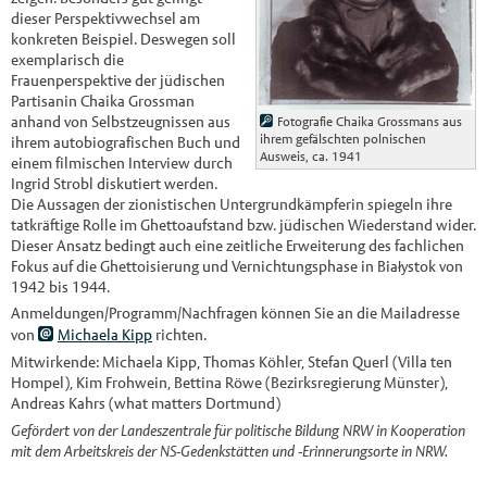
dieser Perspektivwechsel am
konkreten Beispiel. Deswegen soll
exemplarisch die
Frauenperspektive der jüdischen
Partisanin Chaika Grossman
anhand von Selbstzeugnissen aus
Fotografie Chaika Grossmans aus
ihrem gefälschten polnischen
ihrem autobiografischen Buch und
Ausweis, ca. 1941
einem filmischen Interview durch
Ingrid Strobl diskutiert werden.
Die Aussagen der zionistischen Untergrundkämpferin spiegeln ihre
tatkräftige Rolle im Ghettoaufstand bzw. jüdischen Wiederstand wider.
Dieser Ansatz bedingt auch eine zeitliche Erweiterung des fachlichen
Fokus auf die Ghettoisierung und Vernichtungsphase in Białystok von
1942 bis 1944.
Anmeldungen/Programm/Nachfragen können Sie an die Mailadresse
von
Michaela Kipp
richten.
Mitwirkende: Michaela Kipp, Thomas Köhler, Stefan Querl (Villa ten
Hompel), Kim Frohwein, Bettina Röwe (Bezirksregierung Münster),
Andreas Kahrs (what matters Dortmund)
Gefördert von der Landeszentrale für politische Bildung NRW in Kooperation
mit dem Arbeitskreis der NS-Gedenkstätten und -Erinnerungsorte in NRW.