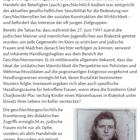
Handeln der Beteiligten (auch) geschlechtlich kodiert war, entspricht
der aktuellen gesellschaftlichen Sensibilität für die Bedeutung von
Geschlechterrollen bei der sozialen Konstruktion der Wirklichkeit –
und befördert das Interesse der oft jungen Zielgruppen.
Bereits die Tatsache, dass während des 27. Juni 1941 zuerst die
jüdischen Männer und männlichen Jugendlichen aus Białystok getötet
wurden, um jede Gegenwehr im Keim zu ersticken und jüdische
Frauen und Mädchen danach leichter verfolgen zu können, verweist
auf inhärente Handlungslogiken aus dem Bereich der
Geschlechternormen. Es ist mittlerweile allgemein bekannt, dass das
Ideal der soldatischen Männlichkeit die Perspektive von Polizisten und
Wehrmachtssoldaten auf die pogromartigen Ereignisse vorgeformt und
Handlungsweisen ermöglicht hat, deren Brutalität bestimmten
Mustern folgte. Inwieweit ergaben sich aber auch spezifische
Handlungsräume für betroffene Frauen, wenn etwa die Erzieherin Gitel
Chaijkowski-Plac sechzig Kinder eines Waisenhauses in Białystok unter
Einsatz ihres Lebens im Keller versteckte?
Die geschlechtergeschichtliche
Erweiterung des didaktischen
Zugriffs ermöglicht es, jüdische
Frauen nicht nur als Opfer,
sondern als aktiv Handelnde zu
zeigen. Besonders gut gelingt