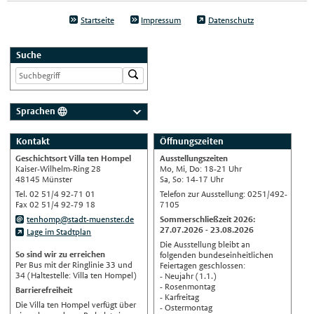
Startseite
Impressum
Datenschutz
Suche
Sprachen
Deutsch
Kontakt
Öffnungszeiten
Nederlands
Geschichtsort Villa ten Hompel
Ausstellungszeiten
English
Kaiser-Wilhelm-Ring 28
Mo, Mi, Do: 18-21 Uhr
48145 Münster
Sa, So: 14-17 Uhr
Українська
Tel. 02 51/4 92-71 01
Telefon zur Ausstellung: 0251/492-
Fax 02 51/4 92-79 18
7105
Türkçe
tenhomp@stadt-muenster.de
Sommerschließzeit 2026:
اللغة العربية
27.07.2026 - 23.08.2026
Lage im Stadtplan
Die Ausstellung bleibt an
Français
So sind wir zu erreichen
folgenden bundeseinheitlichen
Per Bus mit der Ringlinie 33 und
Feiertagen geschlossen:
Español
34 (Haltestelle: Villa ten Hompel)
- Neujahr (1.1.)
- Rosenmontag
Barrierefreiheit
Polski
- Karfreitag
Die Villa ten Hompel verfügt über
- Ostermontag
Русский