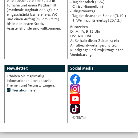
einen besonderen Parkplatz in
- Tag der Arbeit (1.5.)
Türnähe und einen Plattformlift
- Christi Himmelfahrt
中文
(maximale Tragkraft 225 kg), ein
- Pfingstmontag
eingeschränkt barrierefreies WC
Automatische Übersetzung, ohne
- Tag der deutschen Einheit (3.10.)
und einen Aufzug (90 cm Breite)
Gewähr auf Richtigkeit.
- 1. Weihnachtsfeiertag (25.12.)
bis in den ersten Stock.
Bürozeiten
Assistenzhunde sind willkommen.
Di, Mi, Fr: 9-12 Uhr
Do: 9-16 Uhr
Außerhalb dieser Zeiten ist ein
Anrufbeantworter geschaltet.
Rundgänge und Projekttage nach
Vereinbarung.
Newsletter:
Social Media
Erhalten Sie regelmäßig
Informationen über aktuelle
Themen und Veranstaltungen.
Hier abonnieren
© TikTok