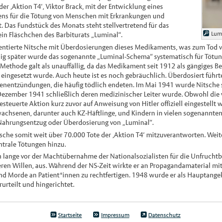
er ‚Aktion T4‘, Viktor Brack, mit der Entwicklung eines
ns für die Tötung von Menschen mit Erkrankungen und
 Das Fundstück des Monats steht stellvertretend für das
Lum
 ein Fläschchen des Barbiturats „Luminal“.
entierte Nitsche mit Überdosierungen dieses Medikaments, was zum Tod 
nig später wurde das sogenannte „Luminal-Schema“ systematisch für Töt
 Methode galt als unauffällig, da das Medikament seit 1912 als gängiges B
eingesetzt wurde. Auch heute ist es noch gebräuchlich. Überdosiert führt
nentzündungen, die häufig tödlich endeten. Im Mai 1941 wurde Nitsche 
m Dezember 1941 schließlich deren medizinischer Leiter wurde. Obwohl die 
gesteuerte Aktion kurz zuvor auf Anweisung von Hitler offiziell eingestellt
achsenen, darunter auch KZ-Häftlinge, und Kindern in vielen sogenannten
s Nahrungsentzug oder Überdosierung von „Luminal“.
itsche somit weit über 70.000 Tote der ‚Aktion T4‘ mitzuverantworten. W
trale Tötungen hinzu.
n lange vor der Machtübernahme der Nationalsozialisten für die Unfruch
ren Willen, aus. Während der NS-Zeit wirkte er an Propagandamaterial mit
nd Morde an Patient*innen zu rechtfertigen. 1948 wurde er als Hauptange
urteilt und hingerichtet.
Startseite
Impressum
Datenschutz