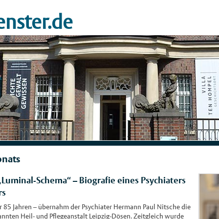
nster.de
onats
„Luminal-Schema“ – Biografie eines Psychiaters
rs
or 85 Jahren – übernahm der Psychiater Hermann Paul Nitsche die
nnten Heil- und Pflegeanstalt Leipzig-Dösen. Zeitgleich wurde