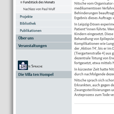
Fundstück des Monats
Nitsche vom Organisator d
medikamentösen Verfahre
Nachlass von Paul Wulf
Behinderungen beauftragt.
Projekte
Ergebnis dieses Auftrags:
Bibliothek
In Leipzig-Dösen experim
Patient*innen führte. We
Publikationen
Kindern eingesetzt. Diese
Über uns
Behandlung von Epilepsie 
Komplikationen wie Lunge
Veranstaltungen
der ‚Aktion T4‘, bis er i
(Tiergartenstraße 4) aus 
dezentrale Tötung von Erw
fortgesetzt, etwa mittel
Leichte Sprache
In kürzester Zeit hatte N
durch nachfolgende dezen
Die Villa ten Hompel
Nitsche sprach sich scho
Erkrankten, auch gegen de
Zwangssterilisierungen u
Ärzteprozess zum Tode ver