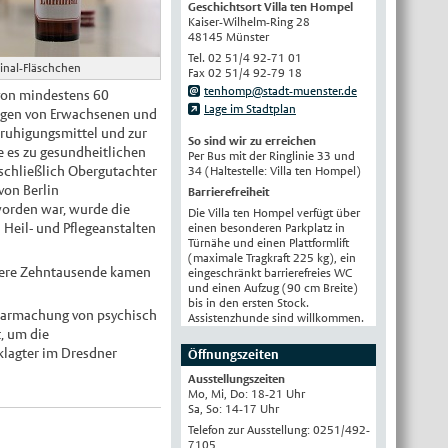
Geschichtsort Villa ten Hompel
Kaiser-Wilhelm-Ring 28
English
48145 Münster
Українська
Tel. 02 51/4 92-71 01
inal-Fläschchen
Fax 02 51/4 92-79 18
Türkçe
tenhomp@stadt-muenster.de
von mindestens 60
Lage im Stadtplan
اللغة العربية
ungen von Erwachsenen und
eruhigungsmittel und zur
Français
So sind wir zu erreichen
e es zu gesundheitlichen
Per Bus mit der Ringlinie 33 und
Español
schließlich Obergutachter
34 (Haltestelle: Villa ten Hompel)
von Berlin
Barrierefreiheit
Polski
 worden war, wurde die
Die Villa ten Hompel verfügt über
Русский
 Heil- und Pflegeanstalten
einen besonderen Parkplatz in
Türnähe und einen Plattformlift
中文
(maximale Tragkraft 225 kg), ein
eitere Zehntausende kamen
eingeschränkt barrierefreies WC
Automatische Übersetzung, ohne
und einen Aufzug (90 cm Breite)
Gewähr auf Richtigkeit.
bis in den ersten Stock.
tbarmachung von psychisch
Assistenzhunde sind willkommen.
, um die
klagter im Dresdner
Öffnungszeiten
Ausstellungszeiten
Mo, Mi, Do: 18-21 Uhr
Sa, So: 14-17 Uhr
Telefon zur Ausstellung: 0251/492-
7105