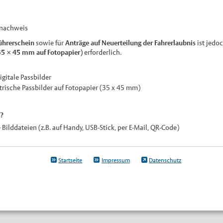
snachweis
ührerschein
sowie für
Anträge auf Neuerteilung der Fahrerlaubnis
ist jedo
35 × 45 mm auf Fotopapier)
erforderlich.
igitale Passbilder
rische Passbilder auf Fotopapier (35 x 45 mm)
t?
 Bilddateien (z.B. auf Handy, USB-Stick, per E-Mail, QR-Code)
Startseite
Impressum
Datenschutz