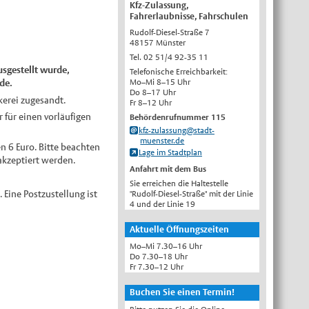
Kfz-Zulassung,
English
Fahrerlaubnisse, Fahrschulen
Rudolf-Diesel-Straße 7
Українська
48157 Münster
Türkçe
Tel. 02 51/4 92-35 11
usgestellt wurde,
Telefonische Erreichbarkeit:
اللغة العربية
Mo–Mi 8–15 Uhr
de.
Do 8–17 Uhr
Français
kerei zugesandt.
Fr 8–12 Uhr
Español
 für einen vorläufigen
Behördenrufnummer 115
kfz-zulassung@stadt-
Polski
muenster.de
en 6 Euro. Bitte beachten
Lage im Stadtplan
Русский
 akzeptiert werden.
Anfahrt mit dem Bus
中文
Sie erreichen die Haltestelle
Automatische Übersetzung, ohne
 Eine Postzustellung ist
"Rudolf-Diesel-Straße" mit der Linie
Gewähr auf Richtigkeit.
4 und der Linie 19
Aktuelle Öffnungszeiten
Mo–Mi 7.30–16 Uhr
Do 7.30–18 Uhr
Fr 7.30–12 Uhr
Buchen Sie einen Termin!