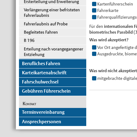
Ersterteilung und Erweiterung
Kartenführerschein
Verlängerung einer befristeten
Fahrerkarte
Fahrerlaubnis
Fahrerqualifizierung
Fahrerlaubnis auf Probe
Für den
internationalen F
Begleitetes Fahren
biometrisches Passbild (
Was wird akzeptiert?
B 196
Vor Ort angefertigte d
Erteilung nach vorangegangener
Ausgedruckte, biomet
Entziehung
Berufliches Fahren
Was wird nicht akzeptier
Karteikartenabschrift
mitgebrachte digitale
Fahrschulwechsel
Gebühren Führerschein
Kontakt
Terminvereinbarung
Ansprechpersonen