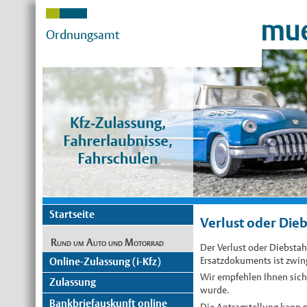
mue
Ordnungsamt
Startseite
Verlust oder Dieb
Rund um Auto und Motorrad
Der Verlust oder Diebstah
Ersatzdokuments ist zwing
Online-Zulassung (i-Kfz)
Wir empfehlen Ihnen sich
Zulassung
wurde.
Bankbriefauskunft online
Die Antragstellung kann n