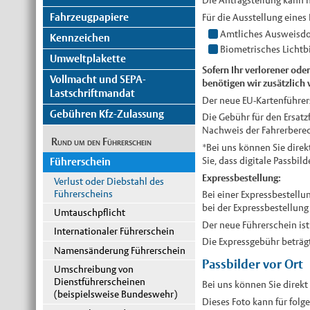
Fahrzeugpapiere
Für die Ausstellung eines
Amtliches Ausweisd
Kennzeichen
Biometrisches Lichtb
Umweltplakette
Sofern Ihr verlorener ode
Vollmacht und SEPA-
benötigen wir zusätzlich 
Lastschriftmandat
Der neue EU-Kartenführers
Gebühren Kfz-Zulassung
Die Gebühr für den Ersatz
Nachweis der Fahrerberec
Rund um den Führerschein
*Bei uns können Sie direkt
Sie, dass digitale Passbi
Führerschein
Expressbestellung:
Verlust oder Diebstahl des
Führerscheins
Bei einer Expressbestellu
bei der Expressbestellung
Umtauschpflicht
Der neue Führerschein ist
Internationaler Führerschein
Die Expressgebühr beträg
Namensänderung Führerschein
Passbilder vor Ort
Umschreibung von
Dienstführerscheinen
Bei uns können Sie direkt
(beispielsweise Bundeswehr)
Dieses Foto kann für fo