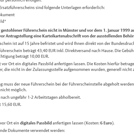
 Ersatzführerscheins sind folgende Unterlagen erforderlich:
okument
ild*
r gestohlener Führerschein nicht in Münster und vor dem 1. Januar 1999 a
vor Antragstellung eine Karteikartenabschrift von der ausstellenden Behör
chein ist auf 15 Jahre befristet und wird Ihnen direkt von der Bundesdruc
führerschein beträgt 43,40 EUR inkl. Direktversand nach Hause. Die Gebühr
htigung beträgt 10,00 EUR.
 vor Ort ein digitales Passbild anfertigen lassen. Die Kosten hierfür betrag
lder, die nicht in der Zulassungsstelle aufgenommen wurden, generell nicht
ng muss der neue Führerschein bei der Führerscheinstelle abgeholt werden.
 nicht möglich.
 nach ungefähr 1-2 Arbeitstagen abholbereit.
t 15,60 EUR.
 vor Ort ein
digitales Passbild
anfertigen lassen (Kosten:
6 Euro
).
lgende Dokumente verwendet werden: