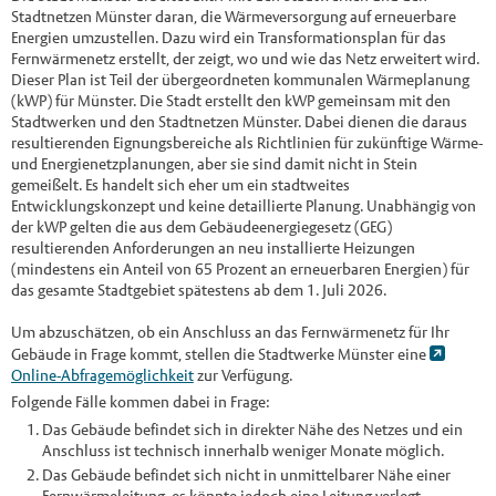
Stadtnetzen Münster daran, die Wärmeversorgung auf erneuerbare
Energien umzustellen. Dazu wird ein Transformationsplan für das
Fernwärmenetz erstellt, der zeigt, wo und wie das Netz erweitert wird.
Dieser Plan ist Teil der übergeordneten kommunalen Wärmeplanung
(kWP) für Münster. Die Stadt erstellt den kWP gemeinsam mit den
Stadtwerken und den Stadtnetzen Münster. Dabei dienen die daraus
resultierenden Eignungsbereiche als Richtlinien für zukünftige Wärme-
und Energienetzplanungen, aber sie sind damit nicht in Stein
gemeißelt. Es handelt sich eher um ein stadtweites
Entwicklungskonzept und keine detaillierte Planung. Unabhängig von
der kWP gelten die aus dem Gebäudeenergiegesetz (GEG)
resultierenden Anforderungen an neu installierte Heizungen
(mindestens ein Anteil von 65 Prozent an erneuerbaren Energien) für
das gesamte Stadtgebiet spätestens ab dem 1. Juli 2026.
Um abzuschätzen, ob ein Anschluss an das Fernwärmenetz für Ihr
Gebäude in Frage kommt, stellen die Stadtwerke Münster eine
Online-Abfragemöglichkeit
zur Verfügung.
Folgende Fälle kommen dabei in Frage:
Das Gebäude befindet sich in direkter Nähe des Netzes und ein
Anschluss ist technisch innerhalb weniger Monate möglich.
Das Gebäude befindet sich nicht in unmittelbarer Nähe einer
Fernwärmeleitung, es könnte jedoch eine Leitung verlegt