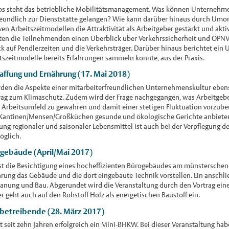
s steht das betriebliche Mobilitätsmanagement. Was können Unternehmen
reundlich zur Dienststätte gelangen? Wie kann darüber hinaus durch Umor
ven Arbeitszeitmodellen die Attraktivität als Arbeitgeber gestärkt und akt
n die Teilnehmenden einen Überblick über Verkehrssicherheit und ÖPNV 
k auf Pendlerzeiten und die Verkehrsträger. Darüber hinaus berichtet ein
itszeitmodelle bereits Erfahrungen sammeln konnte, aus der Praxis.
affung und Ernährung (17. Mai 2018)
en die Aspekte einer mitarbeiterfreundlichen Unternehmenskultur ebens
itrag zum Klimaschutz. Zudem wird der Frage nachgegangen, was Arbeitgeb
s Arbeitsumfeld zu gewähren und damit einer stetigen Fluktuation vorzub
 Kantinen/Mensen/Großküchen gesunde und ökologische Gerichte anbiete
g regionaler und saisonaler Lebensmittel ist auch bei der Verpflegung de
öglich.
ogebäude (April/Mai 2017)
ist die Besichtigung eines hocheffizienten Bürogebäudes am münsterschen 
hrung das Gebäude und die dort eingebaute Technik vorstellen. Ein anschli
lanung und Bau. Abgerundet wird die Veranstaltung durch den Vortrag eine
r geht auch auf den Rohstoff Holz als energetischen Baustoff ein.
betreibende (28. März 2017)
t seit zehn Jahren erfolgreich ein Mini-BHKW. Bei dieser Veranstaltung hab