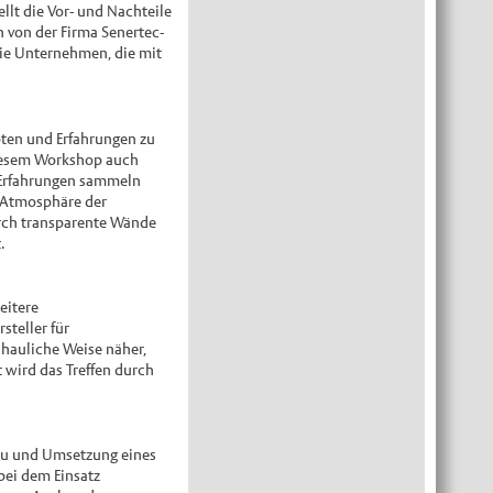
llt die Vor- und Nachteile
 von der Firma Senertec-
die Unternehmen, die mit
ten und Erfahrungen zu
 diesem Workshop auch
e Erfahrungen sammeln
e Atmosphäre der
urch transparente Wände
.
eitere
steller für
chauliche Weise näher,
 wird das Treffen durch
bau und Umsetzung eines
bei dem Einsatz