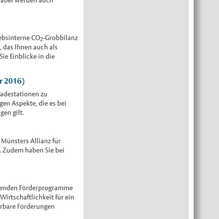
iebsinterne CO
-Grobbilanz
2
, das Ihnen auch als
e Einblicke in die
r 2016)
 Ladestationen zu
en Aspekte, die es bei
en gilt.
Münsters Allianz für
. Zudem haben Sie bei
tigenden Förderprogramme
rtschaftlichkeit für ein
erbare Förderungen