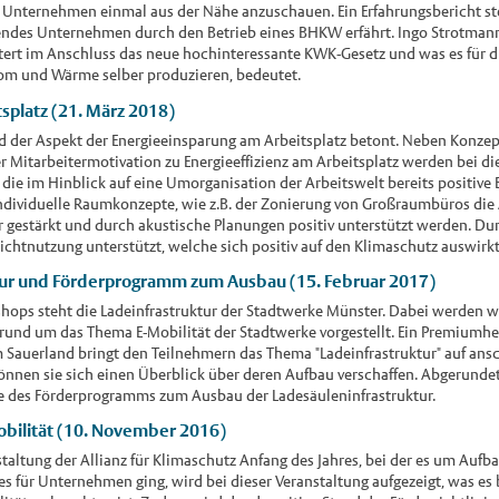
 Unternehmen einmal aus der Nähe anzuschauen. Ein Erfahrungsbericht ste
bendes Unternehmen durch den Betrieb eines BHKW erfährt. Ingo Strotmann
tert im Anschluss das neue hochinteressante KWK-Gesetz und was es für 
om und Wärme selber produzieren, bedeutet.
splatz (21. März 2018)
 der Aspekt der Energieeinsparung am Arbeitsplatz betont. Neben Konzep
er Mitarbeitermotivation zu Energieeffizienz am Arbeitsplatz werden bei
 die im Hinblick auf eine Umorganisation der Arbeitswelt bereits positiv
ndividuelle Raumkonzepte, wie z.B. der Zonierung von Großraumbüros di
r gestärkt und durch akustische Planungen positiv unterstützt werden. D
ichtnutzung unterstützt, welche sich positiv auf den Klimaschutz auswirkt
tur und Förderprogramm zum Ausbau (15. Februar 2017)
hops steht die Ladeinfrastruktur der Stadtwerke Münster. Dabei werden w
und um das Thema E-Mobilität der Stadtwerke vorgestellt. Ein Premiumher
 Sauerland bringt den Teilnehmern das Thema "Ladeinfrastruktur" auf ans
önnen sie sich einen Überblick über deren Aufbau verschaffen. Abgerundet
lte des Förderprogramms zum Ausbau der Ladesäuleninfrastruktur.
obilität (10. November 2016)
taltung der Allianz für Klimaschutz Anfang des Jahres, bei der es um Auf
s für Unternehmen ging, wird bei dieser Veranstaltung aufgezeigt, was es 