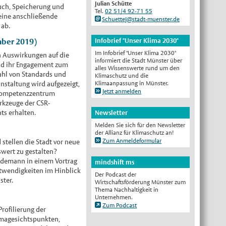
Julian Schütte
uch, Speicherung und
Tel.
02 51/4 92-71 55
English
 eine anschließende
SchuetteJ@stadt-muenster.de
p ab.
Українська
Infobrief "Unser Klima 2030"
mber 2019)
Türkçe
Im Infobrief "Unser Klima 2030"
n Auswirkungen auf die
اللغة العربية
informiert die Stadt Münster über
nd ihr Engagement zum
alles Wissenswerte rund um den
Français
zahl von Standards und
Klimaschutz und die
Klimaanpassung in Münster.
anstaltung wird aufgezeigt,
Español
Jetzt anmelden
-Kompetenzzentrum
Polski
rkzeuge der CSR-
ts erhalten.
Newsletter
Русский
Melden Sie sich für den Newsletter
中文
der Allianz für Klimaschutz an!
Zum Anmeldeformular
Automatische Übersetzung, ohne
tellen die Stadt vor neue
Gewähr auf Richtigkeit.
wert zu gestalten?
ddemann in einem Vortrag
mindshift ms
twendigkeiten im Hinblick
Der Podcast der
ster.
Wirtschaftsförderung Münster zum
Thema Nachhaltigkeit in
Unternehmen.
Zum Podcast
rofilierung der
imagesichtspunkten,