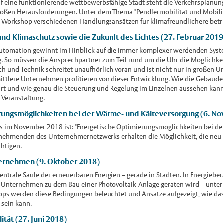
f eine funktionierende wettbewerbsfähige Stadt steht die Verkehrsplanun
ßen Herausforderungen. Unter dem Thema "Pendlermobilität und Mobilit
 Workshop verschiedenen Handlungsansätzen für klimafreundlichere betri
d Klimaschutz sowie die Zukunft des Lichtes (27. Februar 2019
tomation gewinnt im Hinblick auf die immer komplexer werdenden Sys
So müssen die Ansprechpartner zum Teil rund um die Uhr die Möglichkei
h und Technik schreitet unaufhörlich voran und ist nicht nur in großen 
ittlere Unternehmen profitieren von dieser Entwicklung. Wie die Gebäud
t und wie genau die Steuerung und Regelung im Einzelnen aussehen kann,
 Veranstaltung.
rungsmöglichkeiten bei der Wärme- und Kälteversorgung (6. N
 im November 2018 ist: "Energetische Optimierungsmöglichkeiten bei d
ilnehmenden des Unternehmernetzwerks erhalten die Möglichkeit, die neu 
chtigen.
ternehmen (9. Oktober 2018)
 zentrale Säule der erneuerbaren Energien – gerade in Städten. In Energi
s Unternehmen zu dem Bau einer Photovoltaik-Anlage geraten wird – unt
s werden diese Bedingungen beleuchtet und Ansätze aufgezeigt, wie das
sein kann.
tät (27. Juni 2018)