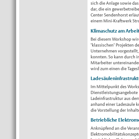
sich die Anlage sowie das
dar, die ein gewerbetrei
Center Sendenhorst erläu
einem Mini-Kraftwerk Str
Klimaschutz am Arbeit
Bei diesem Workshop wird
"klassischen" Projekten d
Unternehmen vorgestellt,
konnten. So kann durch i
Mitarbeiter untereinande
wird zum einen die Tagesl
Ladesäuleninfrastruk
Im Mittelpunkt des Works
Dienstleistungsangebote r
Ladeinfrastruktur aus dem
anhand einer Ladesäule k
die Vorstellung der Inha
Betriebliche Elektrom
Anknüpfend an die Verans
Elektromobilitätskonzepte