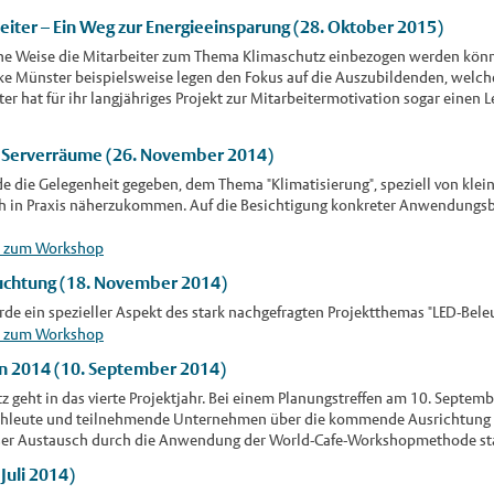
eiter – Ein Weg zur Energieeinsparung (28. Oktober 2015)
he Weise die Mitarbeiter zum Thema Klimaschutz einbezogen werden können
e Münster beispielsweise legen den Fokus auf die Auszubildenden, welch
ter hat für ihr langjähriges Projekt zur Mitarbeitermotivation sogar einen L
er Serverräume (26. November 2014)
 die Gelegenheit gegeben, dem Thema "Klimatisierung", speziell von klei
ch in Praxis näherzukommen. Auf die Besichtigung konkreter Anwendungsbei
n zum Workshop
euchtung (18. November 2014)
 ein spezieller Aspekt des stark nachgefragten Projektthemas "LED-Beleu
n zum Workshop
en 2014 (10. September 2014)
tz geht in das vierte Projektjahr. Bei einem Planungstreffen am 10. Septemb
achleute und teilnehmende Unternehmen über die kommende Ausrichtung un
ser Austausch durch die Anwendung der World-Cafe-Workshopmethode sta
Juli 2014)