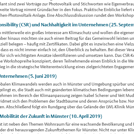
nt sind zwei Vorträge zur Photovoltaik und Stichworten wie Eigenverbra
weite Vortrag nimmt Gründächer in den Fokus. Praktische Einblicke liefert
lächen-Photovoltaik-Anlage. Eine Abschlussdiskussion rundet den Worksho
onsibility (CSR) und Nachhaltigkeit im Unternehmen (25. Septe
mittlerweile ein großes Interesse am Klimaschutz und wollen die eigene
er hinaus möchten sie auch einen Beitrag für das Gemeinwohl leisten u
ziell belegen – häufig mit Zertifikaten. Dabei gibt es inzwischen eine Viel
dass es nicht immer einfach ist, den Überblick zu behalten. Bei dieser Ver
für sich wichtigsten Ansätze identifizieren und umsetzen kann. Das CSR
ne Workshopreihe konzipiert, deren Teilnehmende einen Einblick in die We
ieg in die strategische Weiterentwicklung eines zielgerichteten Engagemen
nternehmen (5. Juni 2019)
obalen Klimawandels werden auch in Münster und Umgebung spürbar und s
elingt es, die Stadt auch mit geänderten klimatischen Bedingungen lebens
ehmen im Bereich der Klimaanpassung zeigen Isabel Scherer und Veit Mu
g widmet sich den Problemen der Stadtbäume und deren Ansprüche bzw. No
en. Abschließend folgt ein Rundgang über das Gelände der LWL-Klinik Mün
obilität der Zukunft in Münster (10. April 2019)
tät ist neben den Themen Wohnraum für eine wachsende Bevölkerung und P
 der drei herausragenden Zukunftsthemen für Münster. Nicht nur unter Kl