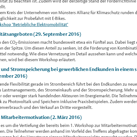
lität zu beachten ist. Zudem wird der derzeitige Stand der Förderrichtlin
llt.
 dem Kreis der Unternehmen von Münsters Allianz für Klimaschutz runden
lichkeit zur Probefahrt mit E-Bikes.
shop "Betriebliche Elektromobilität"
itätsangeboten (29. September 2016)
n den CO
-Emissionen macht bundesweit etwa ein Fünftel aus. Dabei liegt
2
an der Spitze. Um diesen Anteil zu senken, ist die Förderung von Kombina
ttel notwendig. Wie diese Vernetzung im Detail aussehen kann und welche 
en, wird bei diesem Workshop erläutert.
und Stromspeicherung bei gewerblichen Endkunden in einem 
tember 2016)
ende Flexibilität gerade im Strombereich führt bei den Endkunden zu neu
s Lastmanagements, des Stromeinkaufs und der Stromspeicherung. Mehr u
 oder weniger stark handelnden Akteuren im Energiemarkt. Die Teilnehm
 zu Photovoltaik und Speichern inklusive Praxisbeispielen. Zudem werde
nverbrauch und den Verkauf an Dritte vorgestellt.
Mitarbeitermotivation (2. März 2016)
es um die Vertiefung der bereits beim 1. Workshop zur Mitarbeitermotiva
. Die Teilnehmer werden anhand im Vorfeld des Treffens abgefragter kon
hrungen bei der Umsetzung eigener Mitarbeiterprojekte gemacht wurden. 