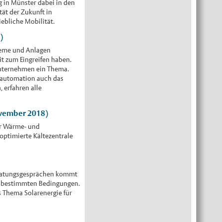
g in Münster dabei in den
ät der Zukunft in
ebliche Mobilität.
)
teme und Anlagen
t zum Eingreifen haben.
Unternehmen ein Thema.
eautomation auch das
 erfahren alle
ovember 2018)
er Wärme- und
optimierte Kältezentrale
eberatungsgesprächen kommt
er bestimmten Bedingungen.
 Thema Solarenergie für