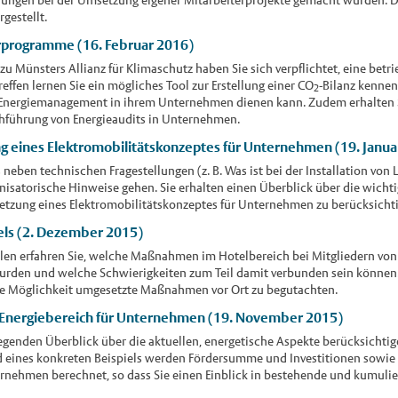
gestellt.
rprogramme (16. Februar 2016)
zu Münsters Allianz für Klimaschutz haben Sie sich verpflichtet, eine betr
effen lernen Sie ein mögliches Tool zur Erstellung einer CO
-Bilanz kennen
2
s Energiemanagement in ihrem Unternehmen dienen kann. Zudem erhalten Si
hführung von Energieaudits in Unternehmen.
 eines Elektromobilitätskonzeptes für Unternehmen (19. Janua
 neben technischen Fragestellungen (z. B. Was ist bei der Installation von
satorische Hinweise gehen. Sie erhalten einen Überblick über die wichtig
zung eines Elektromobilitätskonzeptes für Unternehmen zu berücksichtig
tels (2. Dezember 2015)
len erfahren Sie, welche Maßnahmen im Hotelbereich bei Mitgliedern von 
urden und welche Schwierigkeiten zum Teil damit verbunden sein können
e Möglichkeit umgesetzte Maßnahmen vor Ort zu begutachten.
Energiebereich für Unternehmen (19. November 2015)
legenden Überblick über die aktuellen, energetische Aspekte berücksich
eines konkreten Beispiels werden Fördersumme und Investitionen sowie Wi
nehmen berechnet, so dass Sie einen Einblick in bestehende und kumuli