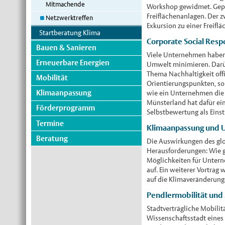
Mitmachende
Workshop gewidmet. Gepla
Freiflächenanlagen. Der z
Netzwerktreffen
Exkursion zu einer Freif
Startberatung Klima
Corporate Social Resp
Bauen & Sanieren
Viele Unternehmen haben 
Erneuerbare Energien
Umwelt minimieren. Darüb
Thema Nachhaltigkeit offi
Mobilität
Orientierungspunkten, so 
Klimaanpassung
wie ein Unternehmen die 
Münsterland hat dafür ei
Förderprogramm
Selbstbewertung als Einst
Termine
Klimaanpassung und U
Beratung
Die Auswirkungen des gl
Herausforderungen: Wie g
Möglichkeiten für Untern
auf. Ein weiterer Vortra
auf die Klimaveränderung
Pendlermobilität und M
Stadtverträgliche Mobili
Wissenschaftsstadt eines