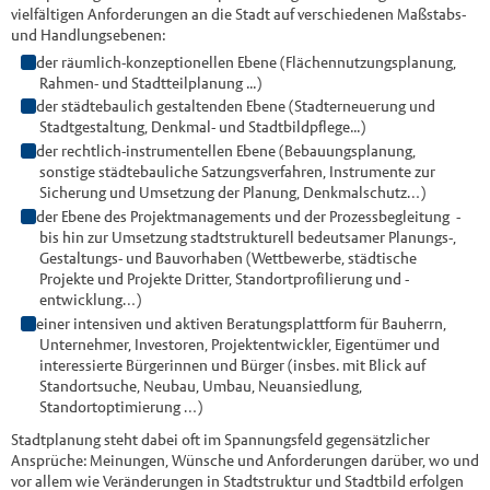
vielfältigen Anforderungen an die Stadt auf verschiedenen Maßstabs-
und Handlungsebenen:
der räumlich-konzeptionellen Ebene (Flächennutzungsplanung,
Rahmen- und Stadtteilplanung ...)
der städtebaulich gestaltenden Ebene (Stadterneuerung und
Stadtgestaltung, Denkmal- und Stadtbildpflege...)
der rechtlich-instrumentellen Ebene (Bebauungsplanung,
sonstige städtebauliche Satzungsverfahren, Instrumente zur
Sicherung und Umsetzung der Planung, Denkmalschutz…)
der Ebene des Projektmanagements und der Prozessbegleitung -
bis hin zur Umsetzung stadtstrukturell bedeutsamer Planungs-,
Gestaltungs- und Bauvorhaben (Wettbewerbe, städtische
Projekte und Projekte Dritter, Standortprofilierung und -
entwicklung…)
einer intensiven und aktiven Beratungsplattform für Bauherrn,
Unternehmer, Investoren, Projektentwickler, Eigentümer und
interessierte Bürgerinnen und Bürger (insbes. mit Blick auf
Standortsuche, Neubau, Umbau, Neuansiedlung,
Standortoptimierung …)
Stadtplanung steht dabei oft im Spannungsfeld gegensätzlicher
Ansprüche: Meinungen, Wünsche und Anforderungen darüber, wo und
vor allem wie Veränderungen in Stadtstruktur und Stadtbild erfolgen