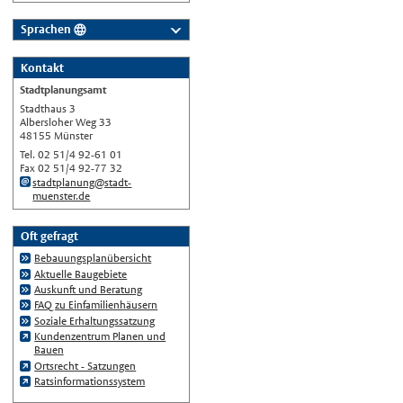
Sprachen
Deutsch
Kontakt
Nederlands
Stadtplanungsamt
English
Stadthaus 3
Albersloher Weg 33
Українська
48155 Münster
Tel. 02 51/4 92-61 01
Türkçe
Fax 02 51/4 92-77 32
اللغة العربية
stadtplanung@stadt-
muenster.de
Français
Español
Oft gefragt
Bebauungsplanübersicht
Polski
Aktuelle Baugebiete
Русский
Auskunft und Beratung
FAQ zu Einfamilienhäusern
中文
Soziale Erhaltungssatzung
Automatische Übersetzung, ohne
Kundenzentrum Planen und
Gewähr auf Richtigkeit.
Bauen
Ortsrecht - Satzungen
Ratsinformationssystem