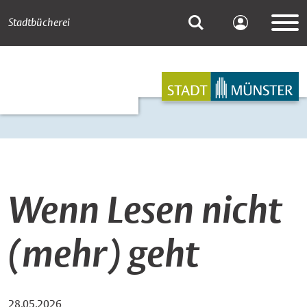
Stadtbücherei
Kundenko
Newsdetail
Suche
Hauptnavigation
Inhalt
Wenn Lesen nicht
(mehr) geht
28.05.2026