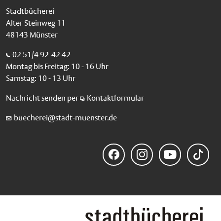
Stadtbücherei
Alter Steinweg 11
48143 Münster
02 51/4 92-42 42
Montag bis Freitag: 10 - 16 Uhr
Samstag: 10 - 13 Uhr
Nachricht senden per
Kontaktformular
buecherei@stadt-muenster.de
Faceb
Instag
YouTu
TikTo
ook
ram
be
k