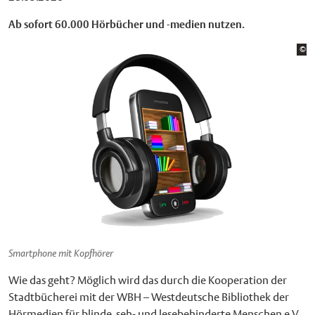
Ab sofort 60.000 Hörbücher und -medien nutzen.
Bi
©
We
Smartphone mit Kopfhörer
Wie das geht? Möglich wird das durch die Kooperation der
Stadtbücherei mit der WBH – Westdeutsche Bibliothek der
Hörmedien für blinde, seh- und lesebehinderte Menschen e.V.