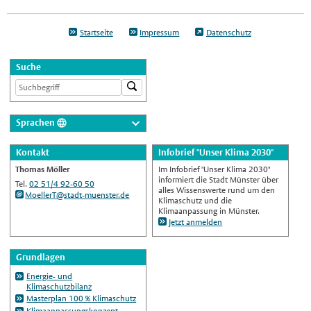
Startseite
Impressum
Datenschutz
Suche
Sprachen
Deutsch
Kontakt
Infobrief "Unser Klima 2030"
Nederlands
Thomas Möller
Im Infobrief "Unser Klima 2030"
English
informiert die Stadt Münster über
Tel.
02 51/4 92-60 50
alles Wissenswerte rund um den
MoellerT@stadt-muenster.de
Українська
Klimaschutz und die
Klimaanpassung in Münster.
Türkçe
Jetzt anmelden
اللغة العربية
Grundlagen
Français
Energie- und
Español
Klimaschutzbilanz
Masterplan 100 % Klimaschutz
Polski
Klimaanpassungskonzept