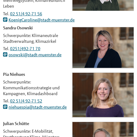
Mehrwegsystem, Klimafreundlich
Leben
Tel.
02 51/4 92-71 56
KoenigCaroline@stadt-muenster.de
Sandra Osowski
Schwerpunkte: Klimaneutrale
Stadtverwaltung, Klimazirkel
Tel.
0251/492-71 70
osowski@stadt-muenster.de
Pia Niehues
Schwerpunkte:
Kommunikationsstrategie und
Kampagnen, Klimadashboard
Tel.
02 51/4 92-71 52
niehuespia@stadt-muenster.de
Julian Schütte
Schwerpunkte: E-Mobilität,
Startberatung Klima, Münsters