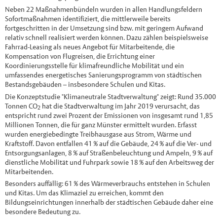
Neben 22 Maßnahmenbündeln wurden in allen Handlungsfeldern
Sofortmaßnahmen identifiziert, die mittlerweile bereits
fortgeschritten in der Umsetzung sind bzw. mit geringem Aufwand
relativ schnell realisiert werden können. Dazu zählen beispielsweise
Fahrrad-Leasing als neues Angebot für Mitarbeitende, die
Kompensation von Flugreisen, die Errichtung einer
Koordinierungsstelle für klimafreundliche Mobilität und ein
umfassendes energetisches Sanierungsprogramm von städtischen
Bestandsgebäuden – insbesondere Schulen und Kitas.
Die Konzeptstudie "Klimaneutrale Stadtverwaltung" zeigt: Rund 35.000
Tonnen CO
hat die Stadtverwaltung im Jahr 2019 verursacht, das
2
entspricht rund zwei Prozent der Emissionen von insgesamt rund 1,85
Millionen Tonnen, die für ganz Münster ermittelt wurden. Erfasst
wurden energiebedingte Treibhausgase aus Strom, Wärme und
Kraftstoff. Davon entfallen 41 % auf die Gebäude, 24 % auf die Ver- und
Entsorgungsanlagen, 8 % auf Straßenbeleuchtung und Ampeln, 9 % auf
dienstliche Mobilität und Fuhrpark sowie 18 % auf den Arbeitsweg der
Mitarbeitenden.
Besonders auffällig: 61 % des Wärmeverbrauchs entstehen in Schulen
und Kitas. Um das Klimaziel zu erreichen, kommt den
Bildungseinrichtungen innerhalb der städtischen Gebäude daher eine
besondere Bedeutung zu.