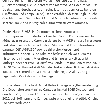
dem Daniel Huhn in diesem Monat in der Literaturline liest:
„Rückeroberung. Die Geschichte von Manfred Gans, der im Mai 1945
Deutschland durchquerte, um seine Eltern aus dem KZ zu befreien“
(Hoffmann und Campe 2022). Darin erzählt er dessen unglaubliche
Geschichte und lässt neben Manfred Gans beispielsweise auch seine
spätere Frau Anita in Originaldokumenten zu Wort kommen.
Daniel Huhn
, *1985, ist Dokumentarfilmer, Autor und
Hörfunkjournalist. Er studierte Geschichte und Politikwissenschaft in
Münster, arbeitete als Kameraassistent beim WDR und als freier Autor
und Filmemacher für verschiedene Medien und Produktionsfirmen,
darunter DLF, WDR, ZDF sowie zahlreiche Museen und
Kulturinstitutionen. Seine Arbeiten befassen sich vor allem mit
historischen Themen, Migration und Erinnerungskultur. Er ist
Mitbegründer der Produktionsfirma Benda Film und leitete von 2020
bis 2025 die Filmwerkstatt Münster. Neben seiner Tätigkeit als Autor
kuratiert er Filmreihen, ist in verschiedenen Jurys aktiv und gibt
regelmäßig Workshops und Lesungen.
Für die Literaturline liest Daniel Huhn Auszüge aus „Rückeroberung.
Die Geschichte von Manfred Gans, der im Mai 1945 Deutschland
durchquerte, um seine Eltern aus dem KZ zu befreien“, erschienen
2022 bei Hoffmann und Campe, basierend auf einer Audible Original
Podcast Produktion.