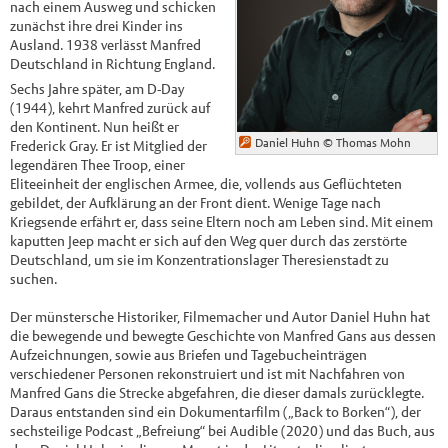
nach einem Ausweg und schicken
zunächst ihre drei Kinder ins
Ausland. 1938 verlässt Manfred
Deutschland in Richtung England.
Sechs Jahre später, am D-Day
(1944), kehrt Manfred zurück auf
den Kontinent. Nun heißt er
Daniel Huhn
© Thomas Mohn
Frederick Gray. Er ist Mitglied der
legendären Thee Troop, einer
Eliteeinheit der englischen Armee, die, vollends aus Geflüchteten
gebildet, der Aufklärung an der Front dient. Wenige Tage nach
Kriegsende erfährt er, dass seine Eltern noch am Leben sind. Mit einem
kaputten Jeep macht er sich auf den Weg quer durch das zerstörte
Deutschland, um sie im Konzentrationslager Theresienstadt zu
suchen.
Der münstersche Historiker, Filmemacher und Autor Daniel Huhn hat
die bewegende und bewegte Geschichte von Manfred Gans aus dessen
Aufzeichnungen, sowie aus Briefen und Tagebucheinträgen
verschiedener Personen rekonstruiert und ist mit Nachfahren von
Manfred Gans die Strecke abgefahren, die dieser damals zurücklegte.
Daraus entstanden sind ein Dokumentarfilm („Back to Borken“), der
sechsteilige Podcast „Befreiung“ bei Audible (2020) und das Buch, aus