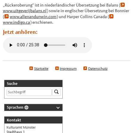
„Rückeroberung“ ist in niederländischer Übersetzung bei Balans (
www.uitgeverijbalans.nl
) sowie in englischer Übersetzung bei Bonnier
(
www.allenandunwin.com
) und Harper Collins Canada (
www.indigo.ca
) erschienen.
Jetzt anhören:
Startseite
Impressum
Datenschutz
Suche
Sprachen
Deutsch
Kontakt
Nederlands
Kulturamt Münster
English
Stadthaus 1