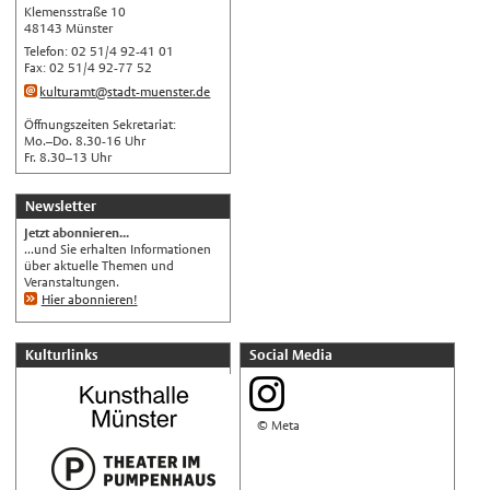
Klemensstraße 10
Українська
48143 Münster
Telefon: 02 51/4 92-41 01
Türkçe
Fax: 02 51/4 92-77 52
اللغة العربية
kulturamt@stadt-muenster.de
Français
Öffnungszeiten Sekretariat:
Mo.–Do. 8.30-16 Uhr
Español
Fr. 8.30–13 Uhr
Polski
Newsletter
Русский
Jetzt abonnieren...
中文
...und Sie erhalten Informationen
über aktuelle Themen und
Automatische Übersetzung, ohne
Veranstaltungen.
Gewähr auf Richtigkeit.
Hier abonnieren!
Kulturlinks
Social Media
© Meta