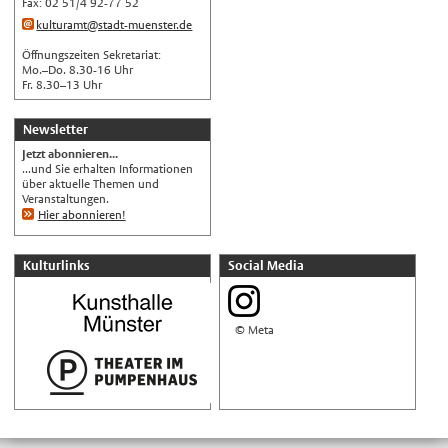
Fax: 02 51/4 92-77 52
اللغة العربية
kulturamt@stadt-muenster.de
Français
Öffnungszeiten Sekretariat:
Mo.–Do. 8.30-16 Uhr
Español
Fr. 8.30–13 Uhr
Polski
Newsletter
Русский
Jetzt abonnieren...
中文
...und Sie erhalten Informationen
über aktuelle Themen und
Automatische Übersetzung, ohne
Veranstaltungen.
Gewähr auf Richtigkeit.
Hier abonnieren!
Kulturlinks
Social Media
© Meta