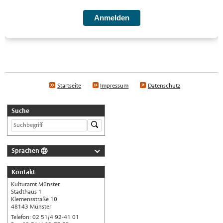
Startseite
Impressum
Datenschutz
Suche
Sprachen
Deutsch
Kontakt
Nederlands
Kulturamt Münster
English
Stadthaus 1
Klemensstraße 10
Українська
48143 Münster
Telefon: 02 51/4 92-41 01
Türkçe