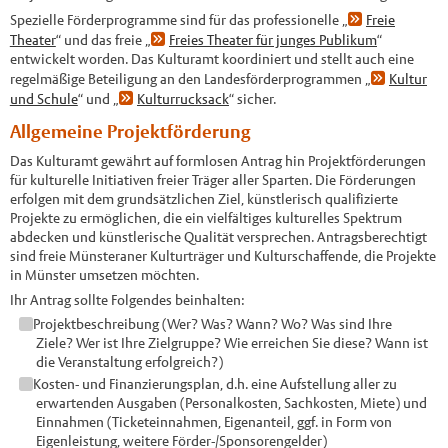
Spezielle Förderprogramme sind für das professionelle „
Freie
Theater
“ und das freie „
Freies Theater für junges Publikum
“
entwickelt worden. Das Kulturamt koordiniert und stellt auch eine
regelmäßige Beteiligung an den Landesförderprogrammen „
Kultur
und Schule
“ und „
Kulturrucksack
“ sicher.
Allgemeine Projektförderung
Das Kulturamt gewährt auf formlosen Antrag hin Projektförderungen
für kulturelle Initiativen freier Träger aller Sparten. Die Förderungen
erfolgen mit dem grundsätzlichen Ziel, künstlerisch qualifizierte
Projekte zu ermöglichen, die ein vielfältiges kulturelles Spektrum
abdecken und künstlerische Qualität versprechen. Antragsberechtigt
sind freie Münsteraner Kulturträger und Kulturschaffende, die Projekte
in Münster umsetzen möchten.
Ihr Antrag sollte Folgendes beinhalten:
Projektbeschreibung (Wer? Was? Wann? Wo? Was sind Ihre
Ziele? Wer ist Ihre Zielgruppe? Wie erreichen Sie diese? Wann ist
die Veranstaltung erfolgreich?)
Kosten- und Finanzierungsplan, d.h. eine Aufstellung aller zu
erwartenden Ausgaben (Personalkosten, Sachkosten, Miete) und
Einnahmen (Ticketeinnahmen, Eigenanteil, ggf. in Form von
Eigenleistung, weitere Förder-/Sponsorengelder)