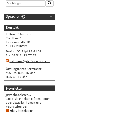
Sprachen
Deutsch
Kontakt
Nederlands
Kulturamt Münster
English
Stadthaus 1
Klemensstraße 10
Українська
48143 Münster
Telefon: 02 51/4 92-41 01
Türkçe
Fax: 02 51/4 92-77 52
اللغة العربية
kulturamt@stadt-muenster.de
Français
Öffnungszeiten Sekretariat:
Mo.–Do. 8.30-16 Uhr
Español
Fr. 8.30–13 Uhr
Polski
Newsletter
Русский
Jetzt abonnieren...
中文
...und Sie erhalten Informationen
über aktuelle Themen und
Automatische Übersetzung, ohne
Veranstaltungen.
Gewähr auf Richtigkeit.
Hier abonnieren!