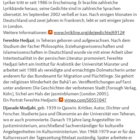
Lyriker tritt er seit 1986 in Erscheinung. Er brachte zahlreiche
Lyrikbände heraus, seine Gedichte sind in zahlreiche Sprachen
übersetzt. Im September 2002 verließ er Iran. Nach einigen Monaten in
Deutschland und zwei Jahren in Frankreich, lebt er seit einigen Jahren
in London.
Weitere Informationen:
www.lyrikline.org/de/gedichte/6912#
Fereshte Hedjazi
, in Teheran geboren und aufgewachsen. Nach dem
Studium der Fächer Philosophie, Erziehungswissenschaften und
Islamwissenschaften in Deutschland wurde sie mit einer Arbeit über
Intertextualität in der persischen Literatur promoviert. Fereshte
Hedjazi lehrt am Institut für Arabistik der Universität Münster und
arbeitet seit 1988 als vereidigte und ermächtigte Dolmetscherin unter
anderem für das Bundesamt für Migration und Flüchtlinge. Sie gehört
der religiösen Minderheit der Bahâ’i an. Veröffentlichungen auf Farsi
unter anderem: Die Geschichten der verbotenen Stadt (Forough Verlag,
Köln), Sichel am Hals der Jasminblumen (London 2005).
Ein Porträt Fereshte Hedjazis:
vimeo.com/50551047
Djavade Modjabi
, geb. 1939 in Qaswin. Kritiker, Autor, Dichter und
Forscher. Studierte Jura und Ökonomie an der Universität von Teheran,
wo er auch promovierte. Danach 19 Jahre lang Angestellter im
Justizministerium, anschließend Sachverständiger für kulturelle
Angelegenheiten im Kulturministerium. Von 1968-1979 war er für das
Kulturressort der Tageszeitung Ettelaat zuständig. Später arbeitete er