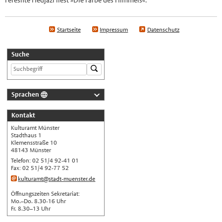
Startseite
Impressum
Datenschutz
Suche
Sprachen
Deutsch
Kontakt
Nederlands
Kulturamt Münster
English
Stadthaus 1
Klemensstraße 10
Українська
48143 Münster
Telefon: 02 51/4 92-41 01
Türkçe
Fax: 02 51/4 92-77 52
اللغة العربية
kulturamt@stadt-muenster.de
Français
Öffnungszeiten Sekretariat:
Mo.–Do. 8.30-16 Uhr
Español
Fr. 8.30–13 Uhr