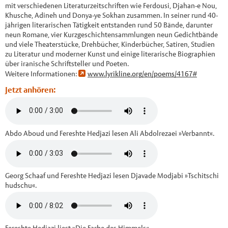
mit verschiedenen Literaturzeitschriften wie Ferdousi, Djahan-e Nou,
Khusche, Adineh und Donya-ye Sokhan zusammen. In seiner rund 40-
jährigen literarischen Tätigkeit entstanden rund 50 Bände, darunter
neun Romane, vier Kurzgeschichtensammlungen neun Gedichtbände
und viele Theaterstücke, Drehbücher, Kinderbücher, Satiren, Studien
zu Literatur und moderner Kunst und einige literarische Biographien
über iranische Schriftsteller und Poeten.
Weitere Informationen:
www.lyrikline.org/en/poems/4167#
Jetzt anhören:
Abdo Aboud und Fereshte Hedjazi lesen Ali Abdolrezaei »Verbannt«.
Georg Schaaf und Fereshte Hedjazi lesen Djavade Modjabi »Tschitschi
hudschu«.
Fereshte Hedjazi liest »Die Farbe des Himmels«.