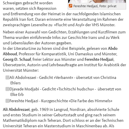
Schweigen gebracht worden
Fereshte Hedjazi, Foto: privat
waren, setzten sich Repression
und Entfremdung von der Heimat in der nachfolgenden Islamischen
Republik Iran fort. Daran erinnerte eine Veranstaltung im Rahmen der
zweisprachigen Lesereihe zu »Flucht und Asyl« der VHS Münster.
Neben einer Auswahl von Gedichten, Erzählungen und Kurzfilmen zum
Thema wurden einführende Infos zur Geschichte Irans und zu Werk
und Lebensläufen der Autoren gegeben.
In der LiteraturLine zu hören sind drei Beispiele, gelesen von
Abdo
Abboud
, Professor für Komparatistik, Uni Damaskus und Münster,
Georg-D. Schaaf
, freier Lektor aus Münster und
Fereshte Hedjazi
,
Übersetzerin, Autorin und Lehrbeauftragte am Institut für Arabistik der
Universität Münster:
Ali Abdolrezaei - Gedicht »Verbannt« - übersetzt von Christina
Ehlers
Djavade Modjabi - Gedicht »Tschitschi hudschu« - übersetzt von
Elke Erb
Fereshte Hedjazi - Kurzgeschichte »Die Farbe des Himmels«
Ali Abdolrezaei
, geb. 1969 in Langrud, Nordiran, absolvierte Schule
und erstes Studium in seiner Geburtsstadt und ging nach seinem
Mathematikdiplom nach Teheran. Dort schloss er an der Technischen
Universität Teheran ein Masterstudium in Maschinenbau ab. Als