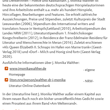
und Denkerinnen – Poesie und Radikalität«. J. Monika Walther ist
heute eine der bekanntesten deutschsprachigen Hörspielautorinnen
und ihre Arbeitsliste enthält u.a. mehr als hundert Hörspiele,
Hörcollagen, Bearbeitungen und Features. Sie erhielt zahlreiche
Auszeichnungen, Preise und Stipendien, zuletzt: Kulturpreis der Stadt
Leeuwarden (2006), Stipendium des International writers and
translators house in Ventspils/Lettland (2010), Arbeitsstipendium des
Landes NRW (2011), Literaturstipendium 1. Friedrichskooger
Koogschreiberin (2012), in Residence der Franz-Edelmaier-Residenz für
Literatur und Menschenrechte in Meran (2016). Zuletzt erschienen
»Als Queen Elizabeth II. Schnaps im Hafen von Marne trank« (Geest-
Verlag 2018) und »Dorf – Milch und Honig sind fort« (Geest-Verlag
2020).
Ausführliche Informationen über J. Monika Walther:
www.jmonikawalther.de
- eigene
Homepage
liton.nrw/person/walther-dr-j-monika
- NRW-
Literatur-Online-Datenbank
In der Literaturline liest J. Monika Walther außer einem Kapitel aus
ihrem neuen Buch noch ein bisher unveröffentlichtes Gedicht sowie
einen Prosatext aus ihrem Band »Am Weltenrand«.