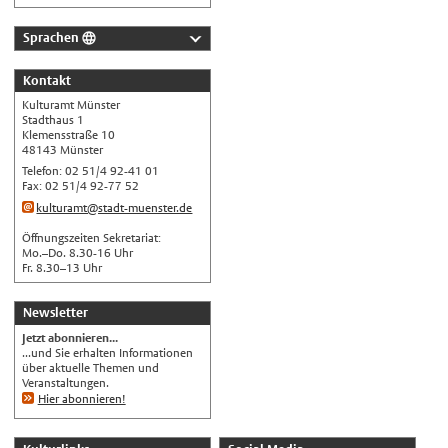
Sprachen
Deutsch
Kontakt
Nederlands
Kulturamt Münster
English
Stadthaus 1
Klemensstraße 10
Українська
48143 Münster
Telefon: 02 51/4 92-41 01
Türkçe
Fax: 02 51/4 92-77 52
اللغة العربية
kulturamt@stadt-muenster.de
Français
Öffnungszeiten Sekretariat:
Mo.–Do. 8.30-16 Uhr
Español
Fr. 8.30–13 Uhr
Polski
Newsletter
Русский
Jetzt abonnieren...
中文
...und Sie erhalten Informationen
über aktuelle Themen und
Automatische Übersetzung, ohne
Veranstaltungen.
Gewähr auf Richtigkeit.
Hier abonnieren!