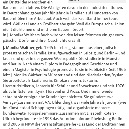
ein Drittel der Menschen ein
Bauerndasein führen. Die Wenigsten davon in den Industrienationen.
In Deutschland geben Jahr für Jahr die Familien auf Hunderten von
Bauernhöfen ihre Arbeit auf. Auch weil das Pachtland immer teurer
wird. Weil das Land an Großbetriebe geht. Weil die Europäische Union
nicht die kleinen und mittleren Bauern fördert.
In J. Monika Walthers Buch wird von den leisen Stimmen einiger euro­
päischer Dörfer und ihrer Geschichte erzählt.
J. Monika Walther
, geb. 1945 in Leipzig, stammt aus einer jüdisch-
protestantischen Familie, ist aufgewachsen in Leipzig und Berlin – und
kreuz und quer in der ganzen Westrepublik. Sie studierte in Münster
und Berlin. Nach einem Diplom in Pädagogik und Geschichte und
einem Magister in Psychologie promovierte sie in Publizistik. Seit 1966
lebt J. Monika Walther im Münsterland und den Niederlanden/Fryslan.
Sie arbeitete als Taxifahrerin, Kinokassiererin, Lektorin,
Literaturkritikerin, Lehrerin für Schüler und Erwachsene und seit 1976
als Schriftstellerin: Lyrik, Hörspiel und Prosa. Und immer wieder
schreibt sie erfolgreiche Kriminalgeschichten. Sie gründete zwei
Verlage (zusammen mit A.V. Uhlending), war viele Jahre als Jurorin (wie
im Künstlerdorf Schöppingen) tätig und organisierte mehrere
bundesweite Hörspielseminare. Zusammen mit Elisabeth Roters-
Ullrich begründete sie 1995 das Autorinnenforum Rheinsberg-Berlin
und 2006 in NRW die Veranstaltungsreihe »Das Land der Dichterinnen