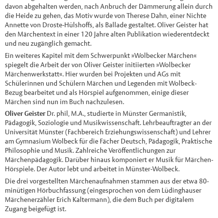
davon abgehalten werden, nach Anbruch der Dämmerung allein durch
die Heide zu gehen, das Motiv wurde von Therese Dahn, einer Nichte
Annette von Droste-Hülshoffs, als Ballade gestaltet. Oliver Geister hat
den Märchentext in einer 120 Jahre alten Publikation wiederentdeckt
und neu zugänglich gemacht.
Ein weiteres Kapitel mit dem Schwerpunkt »Wolbecker Märchen«
spiegelt die Arbeit der von Oliver Geister initiierten »Wolbecker
Märchenwerkstatt«. Hier wurden bei Projekten und AGs mit
Schülerinnen und Schülern Märchen und Legenden mit Wolbeck-
Bezug bearbeitet und als Hörspiel aufgenommen, einige dieser
Märchen sind nun im Buch nachzulesen.
Oliver Geister
Dr. phil, M.A., studierte in Münster Germanistik,
Pädagogik, Soziologie und Musikwissenschaft. Lehrbeauftragter an der
Universität Münster (Fachbereich Erziehungswissenschaft) und Lehrer
am Gymnasium Wolbeck für die Fächer Deutsch, Pädagogik, Praktische
Philosophie und Musik. Zahlreiche Veröffentlichungen zur
Märchenpädagogik. Darüber hinaus komponiert er Musik für Märchen-
Hörspiele. Der Autor lebt und arbeitet in Münster-Wolbeck.
Die drei vorgestellten Märchenaufnahmen stammen aus der etwa 80-
minütigen Hörbuchfassung (eingesprochen von dem Lüdinghauser
Märchenerzähler Erich Kaltermann), die dem Buch per digitalem
Zugang beigefügt ist.