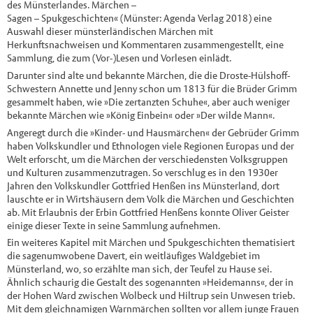
des Münsterlandes. Märchen –
Sagen – Spukgeschichten« (Münster: Agenda Verlag 2018) eine
Auswahl dieser münsterländischen Märchen mit
Herkunftsnachweisen und Kommentaren zusammengestellt, eine
Sammlung, die zum (Vor-)Lesen und Vorlesen einlädt.
Darunter sind alte und bekannte Märchen, die die Droste-Hülshoff-
Schwestern Annette und Jenny schon um 1813 für die Brüder Grimm
gesammelt haben, wie »Die zertanzten Schuhe«, aber auch weniger
bekannte Märchen wie »König Einbein« oder »Der wilde Mann«.
Angeregt durch die »Kinder- und Hausmärchen« der Gebrüder Grimm
haben Volkskundler und Ethnologen viele Regionen Europas und der
Welt erforscht, um die Märchen der verschiedensten Volksgruppen
und Kulturen zusammenzutragen. So verschlug es in den 1930er
Jahren den Volkskundler Gottfried Henßen ins Münsterland, dort
lauschte er in Wirtshäusern dem Volk die Märchen und Geschichten
ab. Mit Erlaubnis der Erbin Gottfried Henßens konnte Oliver Geister
einige dieser Texte in seine Sammlung aufnehmen.
Ein weiteres Kapitel mit Märchen und Spukgeschichten thematisiert
die sagenumwobene Davert, ein weitläufiges Waldgebiet im
Münsterland, wo, so erzählte man sich, der Teufel zu Hause sei.
Ähnlich schaurig die Gestalt des sogenannten »Heidemanns«, der in
der Hohen Ward zwischen Wolbeck und Hiltrup sein Unwesen trieb.
Mit dem gleichnamigen Warnmärchen sollten vor allem junge Frauen