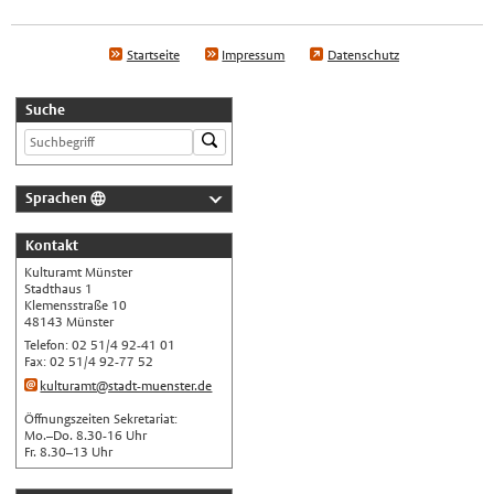
Startseite
Impressum
Datenschutz
Suche
Sprachen
Deutsch
Kontakt
Nederlands
Kulturamt Münster
English
Stadthaus 1
Klemensstraße 10
Українська
48143 Münster
Telefon: 02 51/4 92-41 01
Türkçe
Fax: 02 51/4 92-77 52
اللغة العربية
kulturamt@stadt-muenster.de
Français
Öffnungszeiten Sekretariat:
Mo.–Do. 8.30-16 Uhr
Español
Fr. 8.30–13 Uhr
Polski