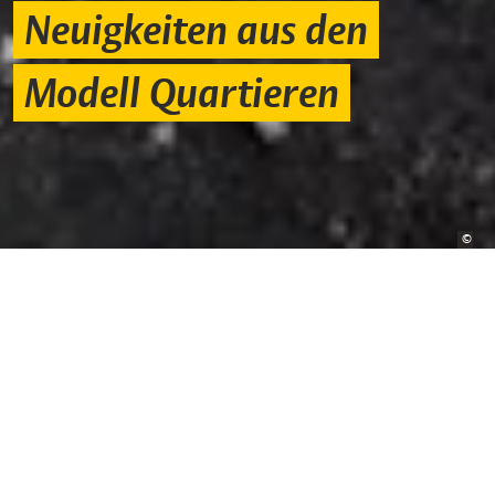
Neuigkeiten aus den
Modell Quartieren
Bild
©
Andr
Aktuelles