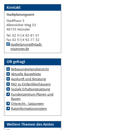
Deutsch
Kontakt
Nederlands
Stadtplanungsamt
English
Stadthaus 3
Albersloher Weg 33
Українська
48155 Münster
Tel. 02 51/4 92-61 01
Türkçe
Fax 02 51/4 92-77 32
اللغة العربية
stadtplanung@stadt-
muenster.de
Français
Español
Oft gefragt
Bebauungsplanübersicht
Polski
Aktuelle Baugebiete
Русский
Auskunft und Beratung
FAQ zu Einfamilienhäusern
中文
Soziale Erhaltungssatzung
Automatische Übersetzung, ohne
Kundenzentrum Planen und
Gewähr auf Richtigkeit.
Bauen
Ortsrecht - Satzungen
Ratsinformationssystem
Weitere Themen des Amtes