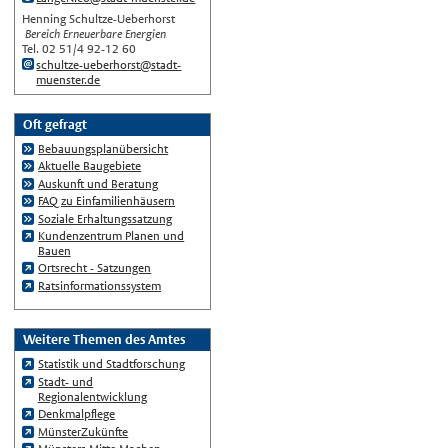
Gewähr auf Richtigkeit.
Henning Schultze-Ueberhorst
Bereich Erneuerbare Energien
Tel. 02 51/4 92-12 60
schultze-ueberhorst@stadt-
muenster.de
Oft gefragt
Bebauungsplanübersicht
Aktuelle Baugebiete
Auskunft und Beratung
FAQ zu Einfamilienhäusern
Soziale Erhaltungssatzung
Kundenzentrum Planen und
Bauen
Ortsrecht - Satzungen
Ratsinformationssystem
Weitere Themen des Amtes
Statistik und Stadtforschung
Stadt- und
Regionalentwicklung
Denkmalpflege
MünsterZukünfte