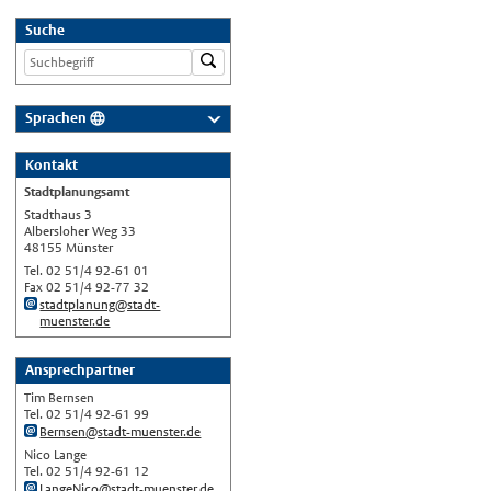
Suche
Sprachen
Deutsch
Kontakt
Nederlands
Stadtplanungsamt
English
Stadthaus 3
Albersloher Weg 33
Українська
48155 Münster
Tel. 02 51/4 92-61 01
Türkçe
Fax 02 51/4 92-77 32
اللغة العربية
stadtplanung@stadt-
muenster.de
Français
Español
Ansprechpartner
Tim Bernsen
Polski
Tel. 02 51/4 92-61 99
Русский
Bernsen@stadt-muenster.de
Nico Lange
中文
Tel. 02 51/4 92-61 12
Automatische Übersetzung, ohne
LangeNico@stadt-muenster.de