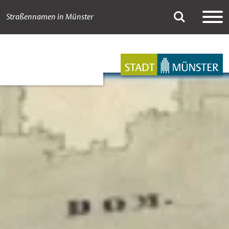
Straßennamen in Münster
A bis Z
Suche
Hauptnavigation
Inhalt