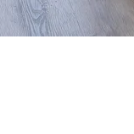
Advent in Münster
23. November bis 23. Dezember 2026
Sechs individuelle Weihnachtsmärkte verwandeln Münsters
Altstadt in ein wundervolles Wintermärchen. Lassen Sie sich
verzaubern!