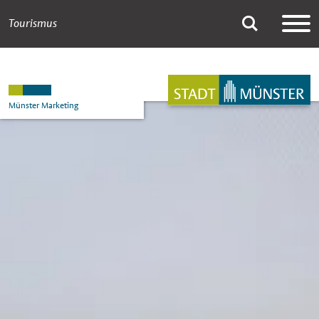
Tourismus
Advent in Münster
Suche
Hauptnavigation
Inhalt
Münster Marketing