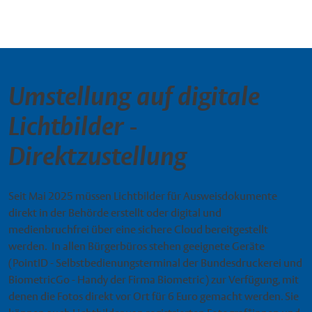
Umstellung auf digitale
Lichtbilder -
Direktzustellung
Seit Mai 2025 müssen Lichtbilder für Ausweisdokumente
direkt in der Behörde erstellt oder digital und
medienbruchfrei über eine sichere Cloud bereitgestellt
werden. In allen Bürgerbüros stehen geeignete Geräte
(PointID - Selbstbedienungsterminal der Bundesdruckerei und
BiometricGo - Handy der Firma Biometric) zur Verfügung, mit
denen die Fotos direkt vor Ort für 6 Euro gemacht werden. Sie