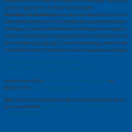
können auch Lichtbilder von registrierten Fotograf*innen und
anderen registrierten Anbieter*innen nutzen.
Lichtbilder für Kleinkinder:
Das Team des Bürgerbüros kann in
vielen Fällen direkt vor Ort Lichtbilder für Ausweisdokumente
anfertigen. Gerade bei Kleinkindern und Babys kann es jedoch
mitunter schwierig sein, ein geeignetes Foto aufzunehmen, das
den Anforderungen genügt. Unsere Empfehlung: Lassen Sie die
Lichtbilder bereits im Vorfeld bei einem Fotografen anfertigen.
Fotografensuche über alfo-Passbild
Informationen der Drogeriemarktkette dm
Schauen Sie sich das
Video über das PointID Gerät
an.
Weitere Infos:
Personalausweisportal
Tipp:
Lassen Sie sich das beantragte Ausweisdokument direkt
nach Hause liefern.
Weitere Informationen finden Sie in
unserem Infoblatt.