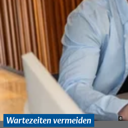
Wartezeiten vermeiden
Bild
©
Sta