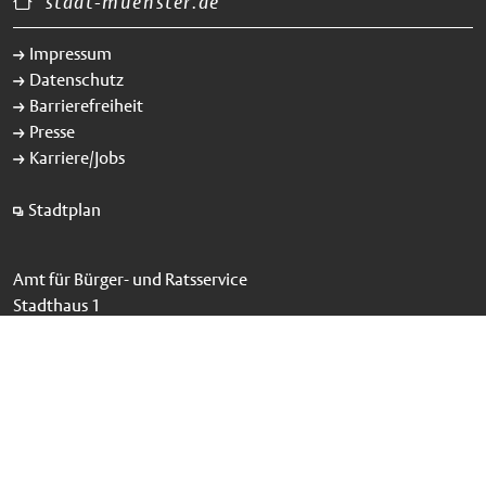
stadt-muenster.de
Impressum
Datenschutz
Barrierefreiheit
Presse
Karriere/Jobs
Stadtplan
Amt für Bürger- und Ratsservice
Stadthaus 1
Klemensstraße 10
48143 Münster
02 51/4 92-33 33
Behördennummer 115
buergerbuero-mitte@stadt-muenster.de