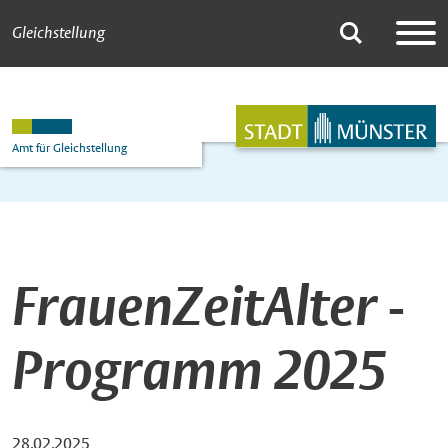
Gleichstellung
Newsdetail
Suche
Hauptnavigation
Inhalt
Amt für Gleichstellung
FrauenZeitAlter -
Programm 2025
28.02.2025