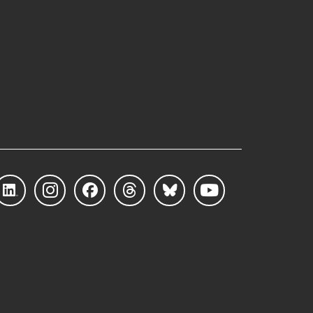
Linke
Instag
Faceb
Threa
Blues
YouTu
dIn
ram
ook
ds
ky
be