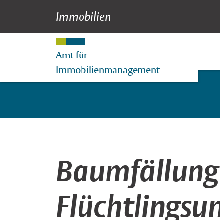
Immobilien
Newsdetail
Suche
Hauptnavigation
Inhalt
Amt für
Immobilienmanagement
Baumfällunge
Flüchtlingsu