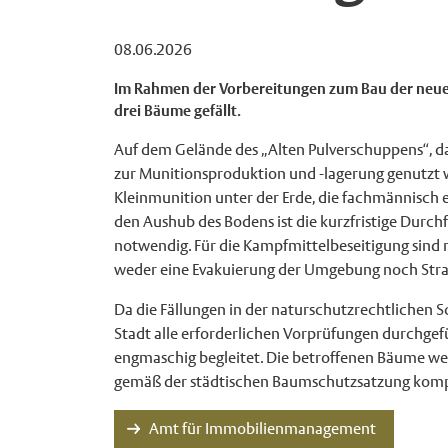
08.06.2026
Im Rahmen der Vorbereitungen zum Bau der neuen
drei Bäume gefällt.
Auf dem Gelände des „Alten Pulverschuppens“, da
zur Munitionsproduktion und -lagerung genutzt 
Kleinmunition unter der Erde, die fachmännisch 
den Aushub des Bodens ist die kurzfristige Durch
notwendig. Für die Kampfmittelbeseitigung sind
weder eine Evakuierung der Umgebung noch Str
Da die Fällungen in der naturschutzrechtlichen Sc
Stadt alle erforderlichen Vorprüfungen durchg
engmaschig begleitet. Die betroffenen Bäume we
gemäß der städtischen Baumschutzsatzung komp
Amt für Immobilienmanagement