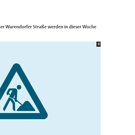
der Warendorfer Straße werden in dieser Woche
Bildrechte:
©
Stadt Münster
×