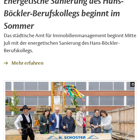
Energetische Sanierung des Hans-
Böckler-Berufskollegs beginnt im
Sommer
Das städtische Amt für Immobilienmanagement beginnt Mitte
Juli mit der energetischen Sanierung des Hans-Böckler-
Berufskollegs.
Mehr erfahren
Bil
©
Sta