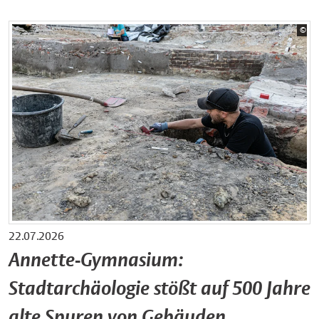
Bil
©
Sta
22.07.2026
Annette-Gymnasium:
Stadtarchäologie stößt auf 500 Jahre
alte Spuren von Gebäuden