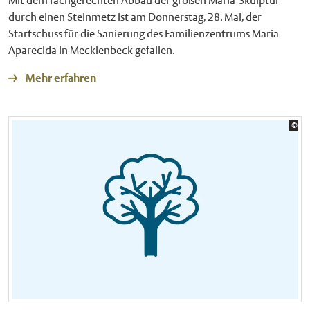
Mit dem fachgerechten Abbau der großen Maria-Skulptur
durch einen Steinmetz ist am Donnerstag, 28. Mai, der
Startschuss für die Sanierung des Familienzentrums Maria
Aparecida in Mecklenbeck gefallen.
Mehr erfahren
Bil
©
Sta