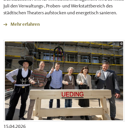
Juli den Verwaltungs-, Proben- und Werkstattbereich des
städtischen Theaters aufstocken und energetisch sanieren.
Mehr erfahren
Bil
©
Sta
15.04.2026