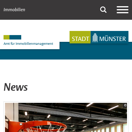
Immobilien
News
Suche
Hauptnavigation
Inhalt
Amt für Immobilienmanagement
News
Bil
©
Sta