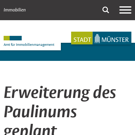
Immobilien
Newsdetail
Suche
Hauptnavigation
Inhalt
Amt für Immobilienmanagement
Erweiterung des
Paulinums
geplant