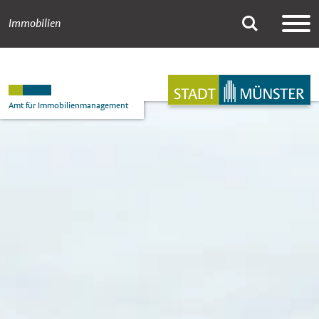
Immobilien
423_Kita_Im Moor
Suche
Hauptnavigation
Inhalt
Amt für Immobilienmanagement