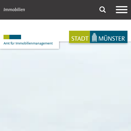
Immobilien
622_Pötterhoeksch
Suche
Hauptnavigation
Inhalt
Amt für Immobilienmanagement